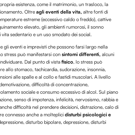
opria esistenza, come il matrimonio, un trasloco, la
ensionamento. Oltre
agli eventi della vita,
altre fonti di
temperature estreme (eccessivo caldo o freddo), cattive
quinamento elevato, gli ambienti rumorosi, il sonno
i vita sedentario e un uso smodato dei social.
e gli eventi e imprevisti che possono farsi largo nella
. Lo stress può manifestarsi con
sintomi differenti,
alcuni
individuare. Dal punto di vista
fisico
, lo stress può
ore allo stomaco, tachicardia, sudorazione, insonnia,
nsioni alle spalle e al collo e fastidi muscolari. A livello
 demotivazione, difficoltà di concentrazione,
 isolamento sociale e consumo eccessivo di alcol. Sul piano
tazione, senso di impotenza, infelicità, nervosismo, rabbia e
che difficoltà nel prendere decisioni, distrazione, calo di
sere connesso anche a molteplici
disturbi psicologici e
epressione, disturbo bipolare, depressione, disturbi