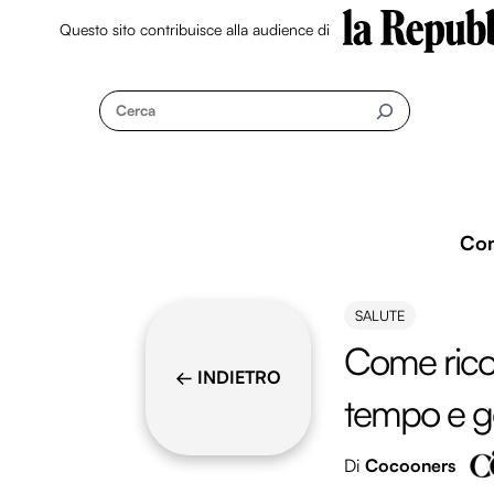
Questo sito contribuisce alla audience di
Skip
to
Cerca
content
Co
SALUTE
Come ricon
← INDIETRO
tempo e ge
Di
Cocooners