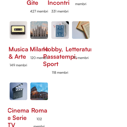
Gite
Incontri
membri
427 membri
331 membri
Musica
Milano
Hobby,
Letteratura
& Arte
Passatempi,
120 membri
111 membri
Sport
149 membri
118 membri
Cinema
Roma
e Serie
102
TV
membri