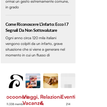
ormai un gesto estremamente comune,
in grado
Come Riconoscere L’infarto: Ecco I 7
Segnali Da Non Sottovalutare
Ogni anno circa 120 mila italiani
vengono colpiti da un infarto, grave
situazione che si viene a generare nel
momento in cui un flusso di
Cocooners
Viaggi,
Relazioni
Eventi
Vacanze,
&
11.338 membri
214