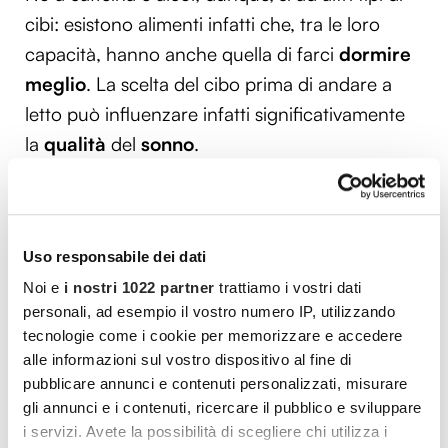
cibi: esistono alimenti infatti che, tra le loro
capacità, hanno anche quella di farci
dormire
meglio
. La scelta del cibo prima di andare a
letto può influenzare infatti significativamente
la
qualità
del
sonno
.
Cosa mangiare prima di dormire
? La scelta
deve cadere su alimenti leggeri e nutrienti, per
favorire un riposo più profondo e confortevole.
Uso responsabile dei dati
No a pasti pesanti e ricchi di grassi che
Noi e
i nostri 1022 partner
trattiamo i vostri dati
potrebbero causare indigestione; porte aperte,
personali, ad esempio il vostro numero IP, utilizzando
tecnologie come i cookie per memorizzare e accedere
invece, ad esempio, a uno
yogurt naturale con
alle informazioni sul vostro dispositivo al fine di
frutta
, a una piccola porzione di
noci
,
pubblicare annunci e contenuti personalizzati, misurare
mandorle
o
pistacchi
, oppure una
banana
.
gli annunci e i contenuti, ricercare il pubblico e sviluppare
Questi alimenti contengono infatti triptofano,
i servizi. Avete la possibilità di scegliere chi utilizza i