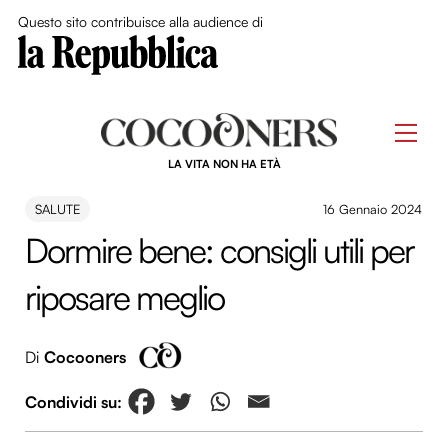
Close Me
Questo sito contribuisce alla audience di
Skip
to
Men
content
LA VITA NON HA ETÀ
SALUTE
16 Gennaio 2024
Dormire bene: consigli utili per
riposare meglio
Di
Cocooners