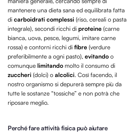
maniera generale, cercando sempre di
Utilizziamo i cookie per personalizzare contenuti ed
mantenere una dieta sana ed equilibrata fatta
annunci, per fornire funzionalità dei social media e per
di
carboidrati complessi
(riso, cereali o pasta
analizzare il nostro traffico. Condividiamo inoltre
integrale), secondi ricchi di
proteine
(carne
informazioni sul modo in cui utilizzi il nostro sito con i
nostri partner che si occupano di analisi dei dati web,
bianca, uova, pesce, legumi, imitare carne
pubblicità e social media, i quali potrebbero combinarle
rossa) e contorni ricchi di
fibre
(verdure
con altre informazioni che hai fornito loro o che hanno
preferibilmente a ogni pasto),
evitando
o
raccolto dal tuo utilizzo dei loro servizi.
comunque
limitando
molto il consumo di
zuccheri
(dolci) o
alcolici
. Così facendo, il
nostro organismo si depurerà sempre più da
tutte le sostanze “tossiche” e non potrà che
riposare meglio.
Perché fare attività fisica può aiutare