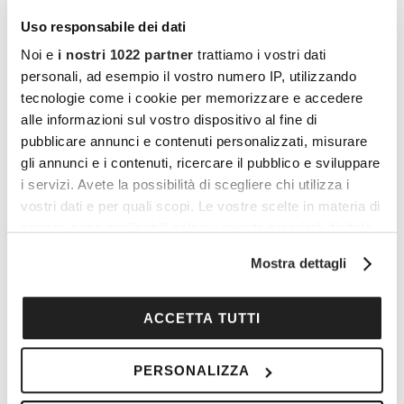
testatore ha approvato personalmente le
Uso responsabile dei dati
disposizioni testamentarie. È importante notare
Noi e
i nostri 1022 partner
trattiamo i vostri dati
che eventuali correzioni o cancellature
personali, ad esempio il vostro numero IP, utilizzando
dovrebbero essere evitate, in quanto possono
tecnologie come i cookie per memorizzare e accedere
sollevare dubbi sulla chiarezza delle intenzioni
alle informazioni sul vostro dispositivo al fine di
pubblicare annunci e contenuti personalizzati, misurare
del testatore.
gli annunci e i contenuti, ricercare il pubblico e sviluppare
i servizi. Avete la possibilità di scegliere chi utilizza i
vostri dati e per quali scopi. Le vostre scelte in materia di
Vuoi commentare l’articolo? Iscriviti
privacy sono applicabili solo su questa proprietà digitale
alla community e partecipa alla
in cui avete effettuato le vostre scelte. È possibile
Mostra dettagli
discussione.
modificare o revocare il proprio consenso in qualsiasi
momento dalla Dichiarazione sui cookie o facendo clic
Cocooners è una community che aggrega
sull'icona di attivazione della privacy.
ACCETTA TUTTI
persone appassionate, piene di interessi e
Con il tuo consenso, vorremmo anche:
gratitudine nei confronti della vita, per offrire
PERSONALIZZA
raccogliere informazioni sulla tua posizione
loro esperienze di socialità e risorse per vivere