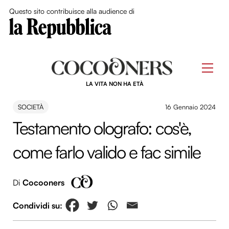
Close Me
Questo sito contribuisce alla audience di
Skip
to
Men
content
LA VITA NON HA ETÀ
SOCIETÀ
16 Gennaio 2024
Testamento olografo: cos'è,
come farlo valido e fac simile
Di
Cocooners