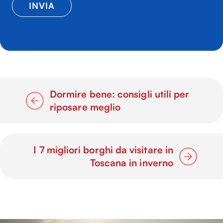
Dormire bene: consigli utili per
riposare meglio
I 7 migliori borghi da visitare in
Toscana in inverno