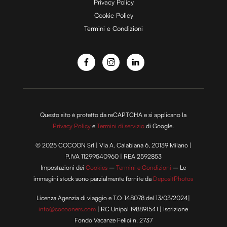
e
Privacy Policy
Cookie Policy
Termini e Condizioni
o
Questo sito è protetto da reCAPTCHA e si applicano la
Privacy Policy
e
Termini di servizio
di Google.
© 2025 COCOON Srl | Via A. Calabiana 6, 20139 Milano |
P.IVA 11299540960 | REA 2592853
Impostazioni dei
Cookies
–
Termini e Condizioni
– Le
immagini stock sono parzialmente fornite da
DepositPhotos
Licenza Agenzia di viaggio e T.O. 148078 del 13/03/2024|
info@cocooners.com
| RC Unipol 198891541 | Iscrizione
Fondo Vacanze Felici n. 2737