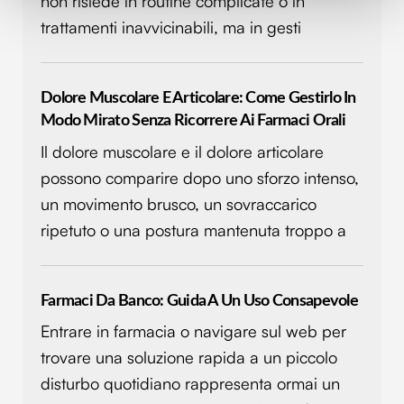
non risiede in routine complicate o in
Approfondisci come vengono elaborati i tuoi dati personali
trattamenti inavvicinabili, ma in gesti
e imposta le tue preferenze nella
sezione dettagli
. Puoi
modificare o ritirare il tuo consenso in qualsiasi momento
dalla Dichiarazione sui cookie.
Dolore Muscolare E Articolare: Come Gestirlo In
Modo Mirato Senza Ricorrere Ai Farmaci Orali
Utilizziamo i cookie per personalizzare contenuti ed
Il dolore muscolare e il dolore articolare
annunci, per fornire funzionalità dei social media e per
analizzare il nostro traffico. Condividiamo inoltre
possono comparire dopo uno sforzo intenso,
informazioni sul modo in cui utilizzi il nostro sito con i
un movimento brusco, un sovraccarico
nostri partner che si occupano di analisi dei dati web,
ripetuto o una postura mantenuta troppo a
pubblicità e social media, i quali potrebbero combinarle
con altre informazioni che hai fornito loro o che hanno
raccolto dal tuo utilizzo dei loro servizi.
Farmaci Da Banco: Guida A Un Uso Consapevole
Entrare in farmacia o navigare sul web per
trovare una soluzione rapida a un piccolo
disturbo quotidiano rappresenta ormai un