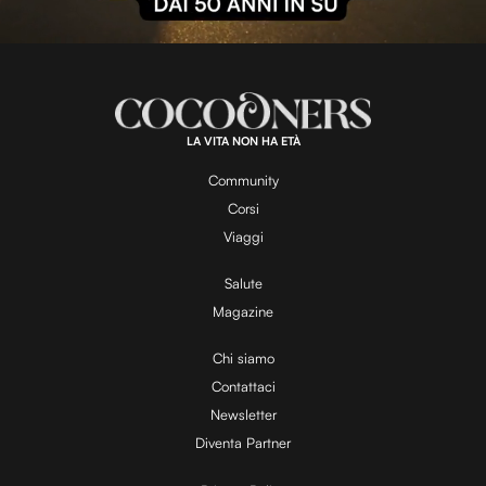
l
L
U
o
n
a
m
d
u
e
t
a
d
e
:
1
0
0
.
LA VITA NON HA ETÀ
0
y
0
%
Community
Corsi
V
Viaggi
Salute
Magazine
i
Chi siamo
Contattaci
d
Newsletter
Diventa Partner