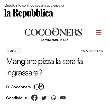
Close Me
Questo sito contribuisce alla audience di
Skip
to
Men
content
LA VITA NON HA ETÀ
SALUTE
26 Marzo 2025
Mangiare pizza la sera fa
ingrassare?
Di
Cocooners