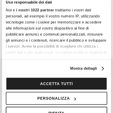
Uso responsabile dei dati
loro esperienze di socialità e risorse per vivere
Noi e
i nostri 1022 partner
trattiamo i vostri dati
al meglio.
personali, ad esempio il vostro numero IP, utilizzando
tecnologie come i cookie per memorizzare e accedere
PARTECIPA ANCHE TU
alle informazioni sul vostro dispositivo al fine di
pubblicare annunci e contenuti personalizzati, misurare
gli annunci e i contenuti, ricercare il pubblico e sviluppare
i servizi. Avete la possibilità di scegliere chi utilizza i
vostri dati e per quali scopi. Le vostre scelte in materia di
privacy sono applicabili solo su questa proprietà digitale
in cui avete effettuato le vostre scelte. È possibile
Mostra dettagli
modificare o revocare il proprio consenso in qualsiasi
momento dalla Dichiarazione sui cookie o facendo clic
sull'icona di attivazione della privacy.
ACCETTA TUTTI
Con il tuo consenso, vorremmo anche:
PERSONALIZZA
raccogliere informazioni sulla tua posizione
geografica, con un'approssimazione di qualche