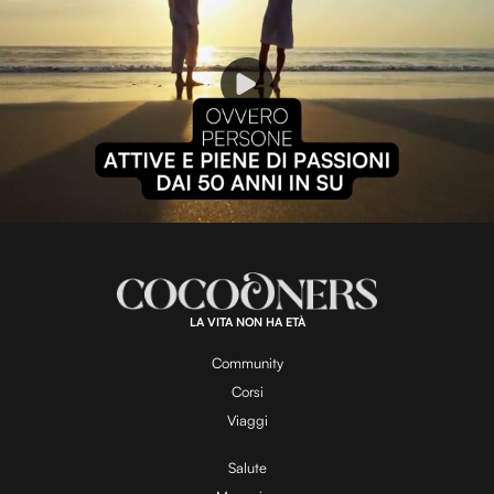
P
l
L
U
o
n
a
m
d
u
e
t
a
d
e
:
1
0
0
.
LA VITA NON HA ETÀ
0
y
0
%
Community
Corsi
V
Viaggi
Salute