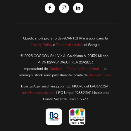
Questo sito è protetto da reCAPTCHA e si applicano la
Privacy Policy
e
Termini di servizio
di Google.
© 2025 COCOON Srl | Via A. Calabiana 6, 20139 Milano |
P.IVA 11299540960 | REA 2592853
Impostazioni dei
Cookies
–
Termini e Condizioni
– Le
immagini stock sono parzialmente fornite da
DepositPhotos
Licenza Agenzia di viaggio e T.O. 148078 del 13/03/2024|
info@cocooners.com
| RC Unipol 198891541 | Iscrizione
Fondo Vacanze Felici n. 2737