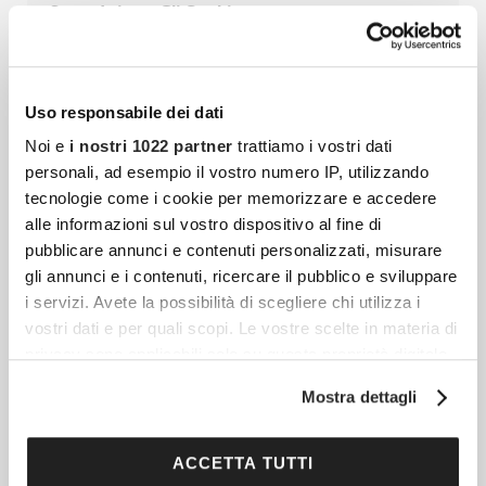
Senza Irritare Gli Occhi
Con il passare degli anni la zona perioculare
può diventare più secca e reattiva, mentre
palpebre e ciglia cambiano consistenza.
Uso responsabile dei dati
Questo non impone di rinunciare
Noi e
i nostri 1022 partner
trattiamo i vostri dati
personali, ad esempio il vostro numero IP, utilizzando
tecnologie come i cookie per memorizzare e accedere
alle informazioni sul vostro dispositivo al fine di
Bronzer Per Pelli Mature: Ecco I Migliori Da
pubblicare annunci e contenuti personalizzati, misurare
Provare
gli annunci e i contenuti, ricercare il pubblico e sviluppare
Tonica, compatta, levigata, luminosa e priva
i servizi. Avete la possibilità di scegliere chi utilizza i
di imperfezioni. Una pelle simile è un sogno
vostri dati e per quali scopi. Le vostre scelte in materia di
comune, spesso visto però come un
privacy sono applicabili solo su questa proprietà digitale
in cui avete effettuato le vostre scelte. È possibile
miraggio: questo vale già da
Mostra dettagli
modificare o revocare il proprio consenso in qualsiasi
momento dalla Dichiarazione sui cookie o facendo clic
sull'icona di attivazione della privacy.
ACCETTA TUTTI
Come Proteggere Le Mani Dal Freddo: Guida Per