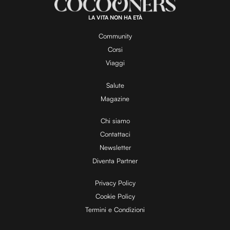
1
0
0
.
LA VITA NON HA ETÀ
0
y
0
%
Community
Corsi
V
Viaggi
Salute
Magazine
i
Chi siamo
Contattaci
d
Newsletter
Diventa Partner
e
Privacy Policy
Cookie Policy
Termini e Condizioni
o