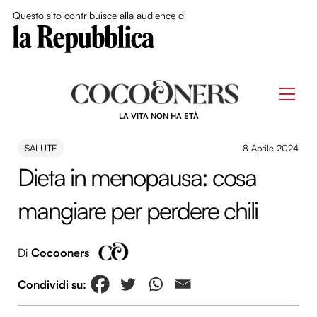
Close Me
Questo sito contribuisce alla audience di
Skip
to
Men
content
LA VITA NON HA ETÀ
SALUTE
8 Aprile 2024
Dieta in menopausa: cosa
mangiare per perdere chili
Di
Cocooners