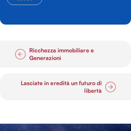
Ricchezza immobiliare e
Generazioni
Lasciate in eredità un futuro di
libertà