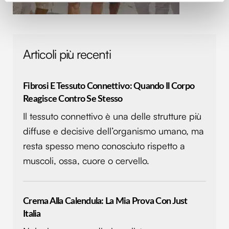
attivamente alla ricerca di caratteristiche specifiche
(impronte digitali).
Approfondisci come vengono elaborati i tuoi dati personali
e imposta le tue preferenze nella
sezione dettagli
. Puoi
Articoli più recenti
modificare o ritirare il tuo consenso in qualsiasi momento
dalla Dichiarazione sui cookie.
Fibrosi E Tessuto Connettivo: Quando Il Corpo
Utilizziamo i cookie per personalizzare contenuti ed
Reagisce Contro Se Stesso
annunci, per fornire funzionalità dei social media e per
Il tessuto connettivo è una delle strutture più
analizzare il nostro traffico. Condividiamo inoltre
diffuse e decisive dell’organismo umano, ma
informazioni sul modo in cui utilizzi il nostro sito con i
nostri partner che si occupano di analisi dei dati web,
resta spesso meno conosciuto rispetto a
pubblicità e social media, i quali potrebbero combinarle
muscoli, ossa, cuore o cervello.
con altre informazioni che hai fornito loro o che hanno
raccolto dal tuo utilizzo dei loro servizi.
Crema Alla Calendula: La Mia Prova Con Just
Italia