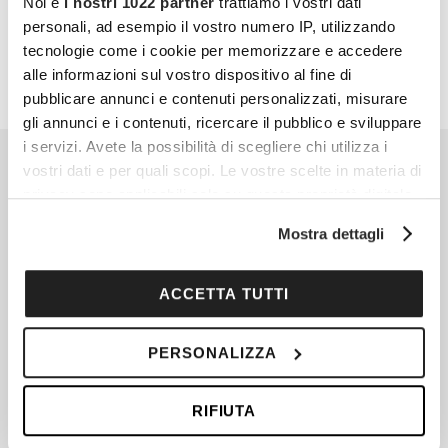
Noi e
i nostri 1022 partner
trattiamo i vostri dati
PARTECIPA ANCHE TU
personali, ad esempio il vostro numero IP, utilizzando
tecnologie come i cookie per memorizzare e accedere
alle informazioni sul vostro dispositivo al fine di
pubblicare annunci e contenuti personalizzati, misurare
gli annunci e i contenuti, ricercare il pubblico e sviluppare
i servizi. Avete la possibilità di scegliere chi utilizza i
vostri dati e per quali scopi. Le vostre scelte in materia di
privacy sono applicabili solo su questa proprietà digitale
in cui avete effettuato le vostre scelte. È possibile
Mostra dettagli
modificare o revocare il proprio consenso in qualsiasi
momento dalla Dichiarazione sui cookie o facendo clic
sull'icona di attivazione della privacy.
ACCETTA TUTTI
Con il tuo consenso, vorremmo anche:
PERSONALIZZA
raccogliere informazioni sulla tua posizione
geografica, con un'approssimazione di qualche
RIFIUTA
metro,
Identificare il tuo dispositivo, scansionandolo