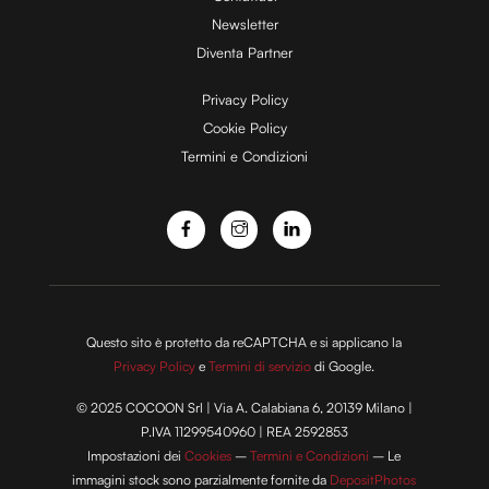
d
Newsletter
Diventa Partner
e
Privacy Policy
Cookie Policy
Termini e Condizioni
o
Questo sito è protetto da reCAPTCHA e si applicano la
Privacy Policy
e
Termini di servizio
di Google.
© 2025 COCOON Srl | Via A. Calabiana 6, 20139 Milano |
P.IVA 11299540960 | REA 2592853
Impostazioni dei
Cookies
–
Termini e Condizioni
– Le
immagini stock sono parzialmente fornite da
DepositPhotos