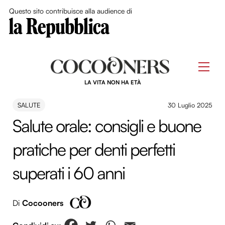
Close Me
Questo sito contribuisce alla audience di
Skip
to
Men
content
LA VITA NON HA ETÀ
SALUTE
30 Luglio 2025
Salute orale: consigli e buone
pratiche per denti perfetti
superati i 60 anni
Di
Cocooners