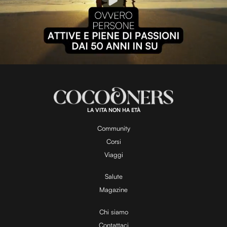
P
l
L
U
o
n
a
m
d
u
e
t
a
d
e
:
1
0
0
.
LA VITA NON HA ETÀ
0
y
0
%
Community
Corsi
V
Viaggi
Salute
Magazine
i
Chi siamo
Contattaci