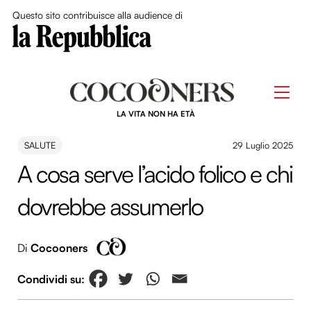
Close Me
Questo sito contribuisce alla audience di
Skip
to
Men
content
LA VITA NON HA ETÀ
SALUTE
29 Luglio 2025
A cosa serve l’acido folico e chi
dovrebbe assumerlo
Di
Cocooners