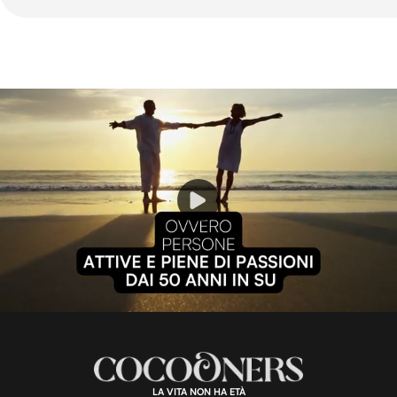
P
l
L
U
o
n
a
m
d
u
e
t
a
d
e
:
1
0
0
.
LA VITA NON HA ETÀ