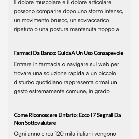
modificare o ritirare il tuo consenso in qualsiasi momento
Il dolore muscolare e il dolore articolare
dalla Dichiarazione sui cookie.
possono comparire dopo uno sforzo intenso,
un movimento brusco, un sovraccarico
Utilizziamo i cookie per personalizzare contenuti ed
ripetuto o una postura mantenuta troppo a
annunci, per fornire funzionalità dei social media e per
analizzare il nostro traffico. Condividiamo inoltre
informazioni sul modo in cui utilizzi il nostro sito con i
nostri partner che si occupano di analisi dei dati web,
Farmaci Da Banco: Guida A Un Uso Consapevole
pubblicità e social media, i quali potrebbero combinarle
Entrare in farmacia o navigare sul web per
con altre informazioni che hai fornito loro o che hanno
trovare una soluzione rapida a un piccolo
raccolto dal tuo utilizzo dei loro servizi.
disturbo quotidiano rappresenta ormai un
gesto estremamente comune, in grado
Come Riconoscere L’infarto: Ecco I 7 Segnali Da
Non Sottovalutare
Ogni anno circa 120 mila italiani vengono