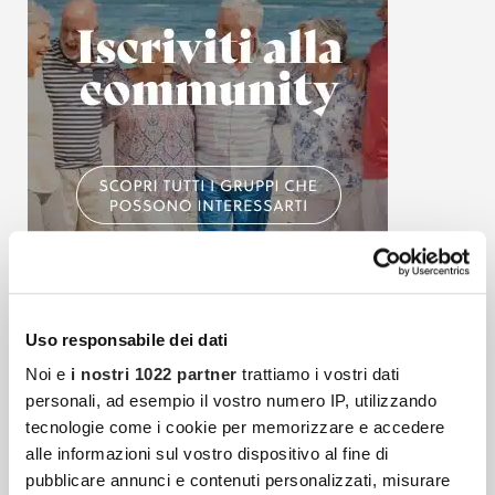
Uso responsabile dei dati
Articoli più recenti
Noi e
i nostri 1022 partner
trattiamo i vostri dati
personali, ad esempio il vostro numero IP, utilizzando
tecnologie come i cookie per memorizzare e accedere
Fibrosi E Tessuto Connettivo: Quando Il Corpo
alle informazioni sul vostro dispositivo al fine di
Reagisce Contro Se Stesso
pubblicare annunci e contenuti personalizzati, misurare