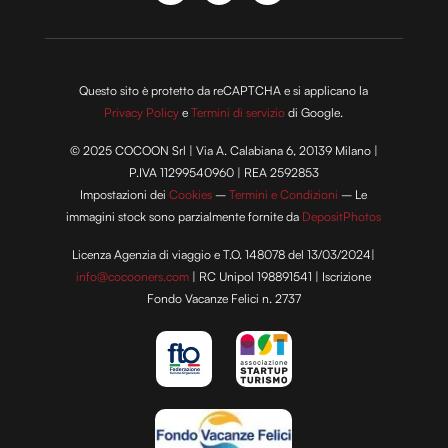
Questo sito è protetto da reCAPTCHA e si applicano la
Privacy Policy
e
Termini di servizio
di Google.
© 2025 COCOON Srl | Via A. Calabiana 6, 20139 Milano |
P.IVA 11299540960 | REA 2592853
Impostazioni dei
Cookies
–
Termini e Condizioni
– Le
immagini stock sono parzialmente fornite da
DepositPhotos
Licenza Agenzia di viaggio e T.O. 148078 del 13/03/2024|
info@cocooners.com
| RC Unipol 198891541 | Iscrizione
Fondo Vacanze Felici n. 2737