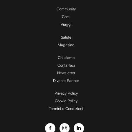
0
y
0
%
Community
Corsi
V
Viaggi
Salute
Magazine
i
Chi siamo
Contattaci
d
Newsletter
Diventa Partner
e
Privacy Policy
Cookie Policy
Termini e Condizioni
o