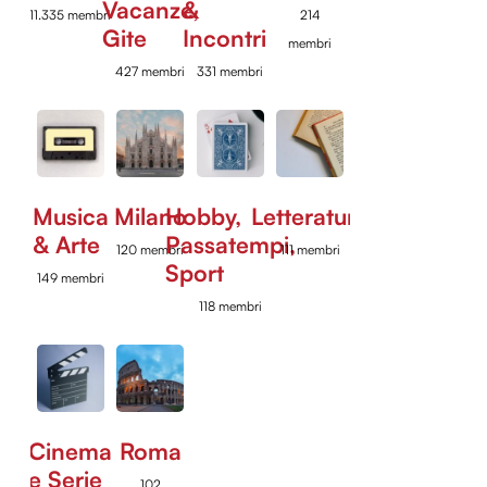
Vacanze,
&
11.335 membri
214
Gite
Incontri
membri
427 membri
331 membri
Musica
Milano
Hobby,
Letteratura
& Arte
Passatempi,
120 membri
111 membri
Sport
149 membri
118 membri
Cinema
Roma
e Serie
102