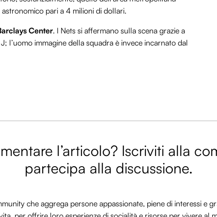
stronomico pari a 4 milioni di dollari.
Barclays Center
. I Nets si affermano sulla scena grazie a
r. J; l’uomo immagine della squadra è invece incarnato dal
entare l’articolo? Iscriviti alla c
partecipa alla discussione.
nity che aggrega persone appassionate, piene di interessi e gra
vita, per offrire loro esperienze di socialità e risorse per vivere al 