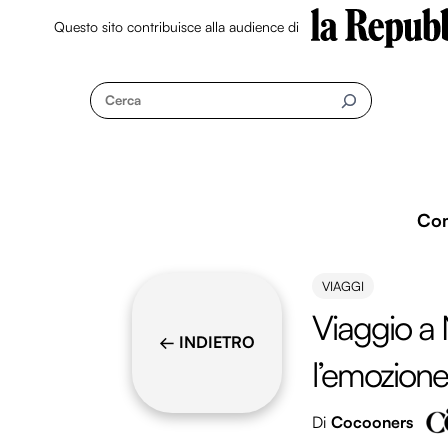
Questo sito contribuisce alla audience di
Skip
to
Cerca
content
Co
VIAGGI
Viaggio a 
← INDIETRO
l’emozione
Di
Cocooners