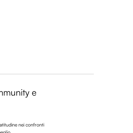
ommunity e
titudine nei confronti
meglio.