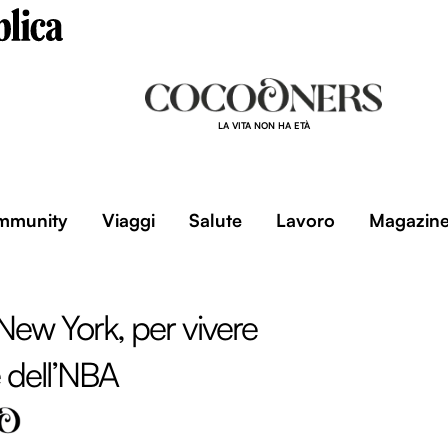
LA VITA NON HA ETÀ
mmunity
Viaggi
Salute
Lavoro
Magazin
New York, per vivere
 dell’NBA