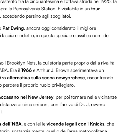
asferito tra la cinquantesima e l’ottava strada nel 1925; la
pra la Pennsylvania Station. È visitabile in un
tour
 accedendo persino agli spogliatoi.
mo
Pat Ewing
, ancora oggi considerato il migliore
asciare indietro, in questa speciale classifica nomi del
i Brooklyn Nets, la cui storia parte proprio dalla rivalità
ABA. Era il
1966
e Arthur J. Brown sperimentava un
ra alternativa sulla scena newyorchese
, riscontrando
perdere il proprio ruolo privilegiato.
 accasano nel New Jersey
, per poi tornare nelle vicinanze
tanza di circa sei anni, con l’arrivo di Dr. J, ovvero
i.
a dell’NBA
, e con lei le
vicende legali con i Knicks
, che
ritorio, sostanzialmente, quello dell’area metropolitana