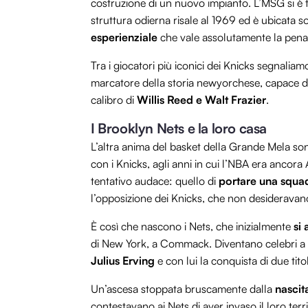
costruzione di un nuovo impianto. L’MSG si è tr
struttura odierna risale al 1969 ed è ubicata so
esperienziale
che vale assolutamente la pena,
Tra i giocatori più iconici dei Knicks segnalia
marcatore della storia newyorchese, capace di l
calibro di
Willis Reed e Walt Frazier
.
I Brooklyn Nets e la loro casa
L’altra anima del basket della Grande Mela sono 
con i Knicks, agli anni in cui l’NBA era ancora 
tentativo audace: quello di
portare una squad
l’opposizione dei Knicks, che non desideravano 
È così che nascono i Nets, che inizialmente
si
di New York, a Commack. Diventano celebri a dis
Julius Erving
e con lui la conquista di due titol
Un’ascesa stoppata bruscamente dalla
nascit
contestavano ai Nets di aver invaso il loro ter