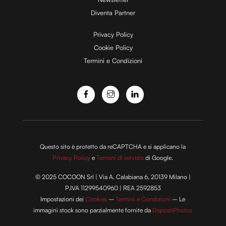
Diventa Partner
e
Privacy Policy
Cookie Policy
Termini e Condizioni
o
Questo sito è protetto da reCAPTCHA e si applicano la
Privacy Policy
e
Termini di servizio
di Google.
© 2025 COCOON Srl | Via A. Calabiana 6, 20139 Milano |
P.IVA 11299540960 | REA 2592853
Impostazioni dei
Cookies
–
Termini e Condizioni
– Le
immagini stock sono parzialmente fornite da
DepositPhotos