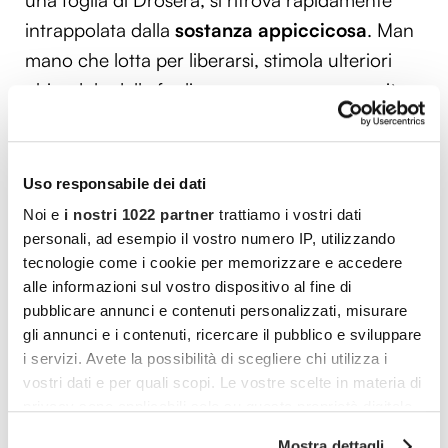
una foglia di Drosera, si ritrova rapidamente
intrappolata dalla
sostanza appiccicosa
. Man
mano che lotta per liberarsi, stimola ulteriori
ghiandole della foglia a secernere ancora più
sostanza adesiva, aumentando così gli effetti
letali.
Uso responsabile dei dati
Le foglie della Drosera poi lentamente
si
Noi e
i nostri 1022 partner
trattiamo i vostri dati
avvolgono attorno alla preda intrappolata
,
personali, ad esempio il vostro numero IP, utilizzando
iniziando il processo di digestione. Gli enzimi
tecnologie come i cookie per memorizzare e accedere
digestivi vengono secreti per decomporre la
alle informazioni sul vostro dispositivo al fine di
pubblicare annunci e contenuti personalizzati, misurare
zanzara, permettendo alla pianta di assorbire i
gli annunci e i contenuti, ricercare il pubblico e sviluppare
nutrienti necessari, come azoto e fosforo, che
i servizi. Avete la possibilità di scegliere chi utilizza i
sono spesso scarsi nei loro habitat naturali.
vostri dati e per quali scopi. Le vostre scelte in materia di
Questa capacità di alimentarsi attivamente la
privacy sono applicabili solo su questa proprietà digitale
in cui avete effettuato le vostre scelte. È possibile
rende particolarmente efficace in ambienti
Mostra dettagli