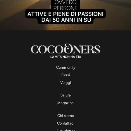
P
l
L
U
o
n
a
m
d
u
e
t
a
d
e
:
1
0
0
.
LA VITA NON HA ETÀ
0
y
0
%
Community
Corsi
V
Viaggi
Salute
Magazine
i
Chi siamo
Contattaci
d
Newsletter