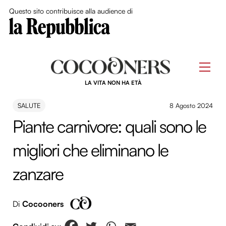
Close Me
Questo sito contribuisce alla audience di
Skip
to
Men
content
LA VITA NON HA ETÀ
SALUTE
8 Agosto 2024
Piante carnivore: quali sono le
migliori che eliminano le
zanzare
Di
Cocooners