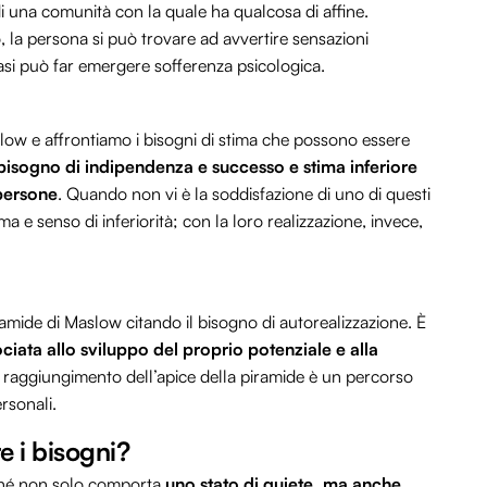
di una comunità con la quale ha qualcosa di affine.
la persona si può trovare ad avvertire sensazioni
casi può far emergere sofferenza psicologica.
slow e affrontiamo i bisogni di stima che possono essere
il bisogno di indipendenza e successo e stima inferiore
 persone
. Quando non vi è la soddisfazione di uno di questi
a e senso di inferiorità; con la loro realizzazione, invece,
piramide di Maslow citando il bisogno di autorealizzazione. È
ciata allo sviluppo del proprio potenziale e alla
l raggiungimento dell’apice della piramide è un percorso
ersonali.
e i bisogni?
iché non solo comporta
uno stato di quiete, ma anche