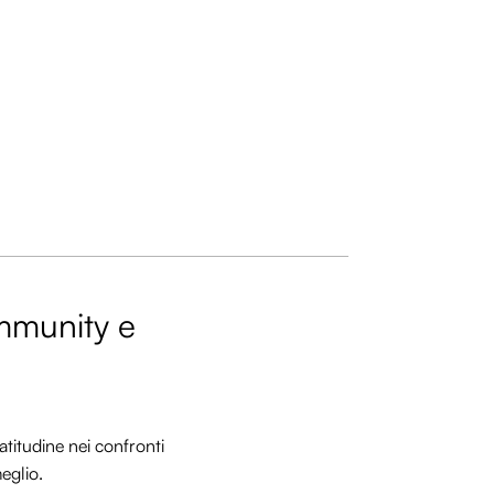
ommunity e
titudine nei confronti
meglio.