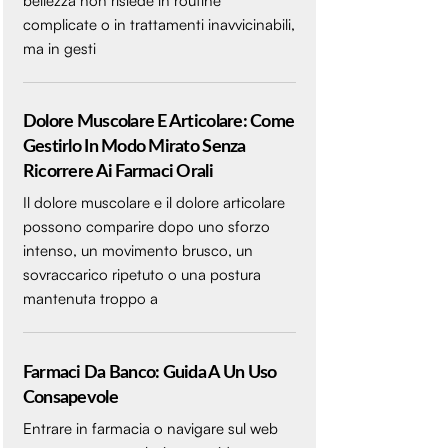
bellezza non risiede in routine
complicate o in trattamenti inavvicinabili,
ma in gesti
Dolore Muscolare E Articolare: Come
Gestirlo In Modo Mirato Senza
Ricorrere Ai Farmaci Orali
Il dolore muscolare e il dolore articolare
possono comparire dopo uno sforzo
intenso, un movimento brusco, un
sovraccarico ripetuto o una postura
mantenuta troppo a
Farmaci Da Banco: Guida A Un Uso
Consapevole
Entrare in farmacia o navigare sul web