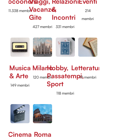
Cocooners
Viaggi,
Relazioni
Eventi
Vacanze,
&
11.338 membri
214
Gite
Incontri
membri
427 membri
331 membri
Musica
Milano
Hobby,
Letteratura
& Arte
Passatempi,
120 membri
111 membri
Sport
149 membri
118 membri
Cinema
Roma