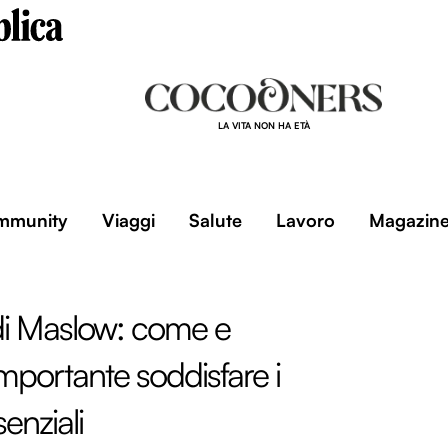
LA VITA NON HA ETÀ
mmunity
Viaggi
Salute
Lavoro
Magazin
di Maslow: come e
mportante soddisfare i
enziali