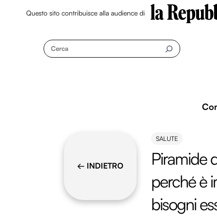
Questo sito contribuisce alla audience di
Skip
to
Cerca
content
Co
SALUTE
Piramide 
← INDIETRO
perché è i
bisogni ess