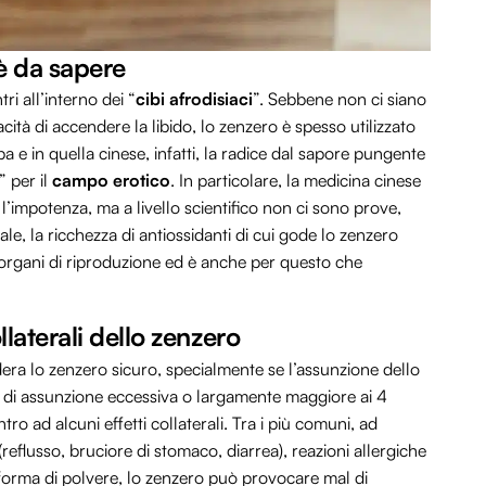
’è da sapere
i all’interno dei “
cibi afrodisiaci
”. Sebbene non ci siano
cità di accendere la libido, lo zenzero è spesso utilizzato
 e in quella cinese, infatti, la radice dal sapore pungente
” per il
campo erotico
. In particolare, la medicina cinese
e l’impotenza, ma a livello scientifico non ci sono prove,
le, la ricchezza di antiossidanti di cui gode lo zenzero
 organi di riproduzione ed è anche per questo che
llaterali dello zenzero
ra lo zenzero sicuro, specialmente se l’assunzione dello
so di assunzione eccessiva o largamente maggiore ai 4
o ad alcuni effetti collaterali. Tra i più comuni, ad
(reflusso, bruciore di stomaco, diarrea), reazioni allergiche
ttoforma di polvere, lo zenzero può provocare mal di