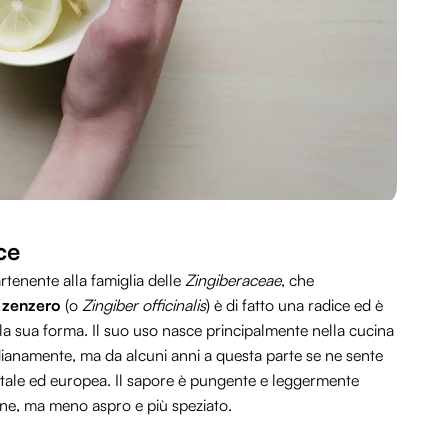
ce
tenente alla famiglia delle
Zingiberaceae
, che
o
zenzero
(o
Zingiber officinalis
) è di fatto una radice ed è
lla sua forma. Il suo uso nasce principalmente nella cucina
idianamente, ma da alcuni anni a questa parte se ne sente
ntale ed europea. Il sapore è pungente e leggermente
mone, ma meno aspro e più speziato.