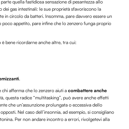
da parte quella fastidiosa sensazione di pesantezza allo
dei gas intestinali: le sue proprietà sfavoriscono la
te in circolo da batteri. Insomma, pare davvero essere un
o poco appetito, pare infine che lo zenzero funga proprio
 è bene ricordarne anche altre, tra cui:
emizzanti
.
è chi afferma che lo zenzero aiuti a
combattere anche
tità, questa radice “multitasking”, può avere anche effetti
mente che un’assunzione prolungata o eccessiva dello
pposti. Nel caso dell’insonnia, ad esempio, si consigliano
tonina. Per non andare incontro a errori, rivolgetevi alla