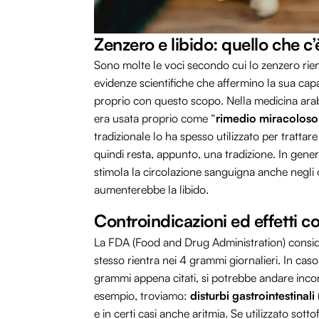
Zenzero e libido: quello che c
Sono molte le voci secondo cui lo zenzero rientr
evidenze scientifiche che affermino la sua capa
proprio con questo scopo. Nella medicina araba
era usata proprio come “
rimedio miracoloso
tradizionale lo ha spesso utilizzato per trattar
quindi resta, appunto, una tradizione. In genera
stimola la circolazione sanguigna anche negli
aumenterebbe la libido.
Controindicazioni ed effetti co
La FDA (Food and Drug Administration) conside
stesso rientra nei 4 grammi giornalieri. In ca
grammi appena citati, si potrebbe andare incontr
esempio, troviamo:
disturbi gastrointestinali
e in certi casi anche aritmia. Se utilizzato so