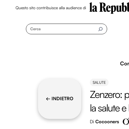
Questo sito contribuisce alla audience di
Skip
to
Cerca
content
Co
SALUTE
Zenzero: p
← INDIETRO
la salute e 
Di
Cocooners