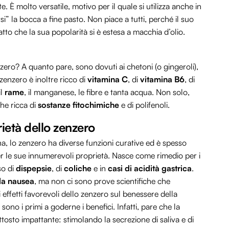
 È molto versatile, motivo per il quale si utilizza anche in
rsi” la bocca a fine pasto. Non piace a tutti, perché il suo
tto che la sua popolarità si è estesa a macchia d’olio.
zero? A quanto pare, sono dovuti ai chetoni (o gingeroli),
zenzero è inoltre ricco di
vitamina C
, di
vitamina B6
, di
il
rame
, il manganese, le fibre e tanta acqua. Non solo,
che ricca di
sostanze fitochimiche
e di polifenoli.
rietà dello zenzero
na, lo zenzero ha diverse funzioni curative ed è spesso
er le sue innumerevoli proprietà. Nasce come rimedio per i
so di
dispepsie
, di
coliche
e in
casi di acidità gastrica
.
la nausea
, ma non ci sono prove scientifiche che
i effetti favorevoli dello zenzero sul benessere della
sono i primi a goderne i benefici. Infatti, pare che la
tosto impattante: stimolando la secrezione di saliva e di