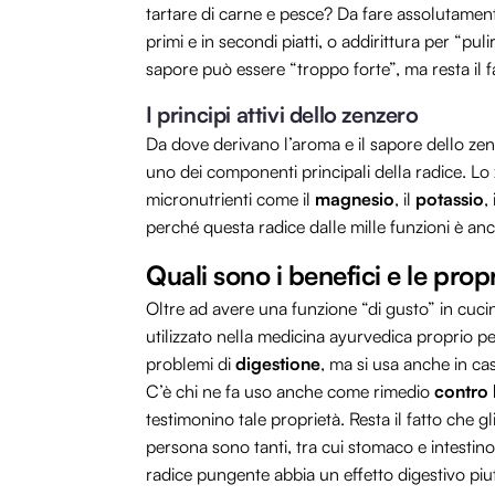
tartare di carne e pesce? Da fare assolutamente.
primi e in secondi piatti, o addirittura per “puli
sapore può essere “troppo forte”, ma resta il fa
I principi attivi dello zenzero
Da dove derivano l’aroma e il sapore dello zen
uno dei componenti principali della radice. Lo 
micronutrienti come il
magnesio
, il
potassio
, 
perché questa radice dalle mille funzioni è an
Quali sono i benefici e le prop
Oltre ad avere una funzione “di gusto” in cuci
utilizzato nella medicina ayurvedica proprio p
problemi di
digestione
, ma si usa anche in ca
C’è chi ne fa uso anche come rimedio
contro 
testimonino tale proprietà. Resta il fatto che gl
persona sono tanti, tra cui stomaco e intestino 
radice pungente abbia un effetto digestivo piut