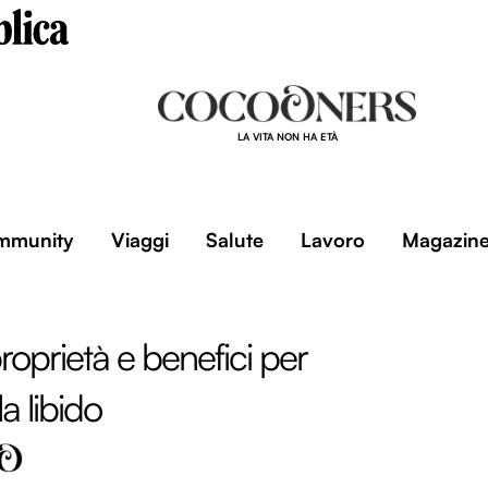
LA VITA NON HA ETÀ
mmunity
Viaggi
Salute
Lavoro
Magazin
roprietà e benefici per
la libido