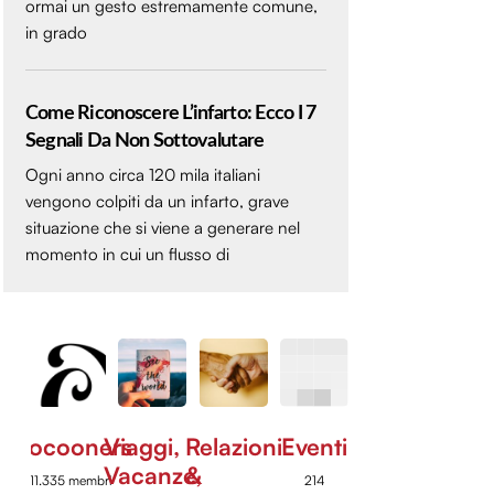
ormai un gesto estremamente comune,
in grado
Come Riconoscere L’infarto: Ecco I 7
Segnali Da Non Sottovalutare
Ogni anno circa 120 mila italiani
vengono colpiti da un infarto, grave
situazione che si viene a generare nel
momento in cui un flusso di
Cocooners
Viaggi,
Relazioni
Eventi
Vacanze,
&
11.335 membri
214