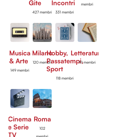
Gite
Incontri
membri
427 membri
331 membri
Musica
Milano
Hobby,
Letteratura
& Arte
Passatempi,
120 membri
111 membri
Sport
149 membri
118 membri
Cinema
Roma
e Serie
102
TV
membri