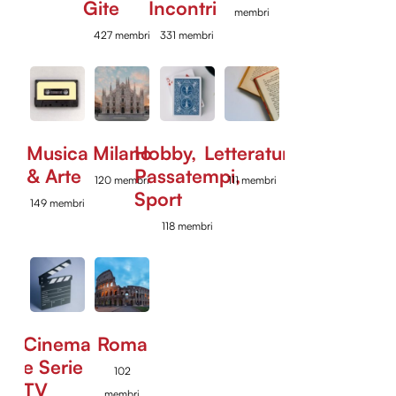
Gite
Incontri
membri
427 membri
331 membri
Musica
Milano
Hobby,
Letteratura
& Arte
Passatempi,
120 membri
111 membri
Sport
149 membri
118 membri
Cinema
Roma
e Serie
102
TV
membri