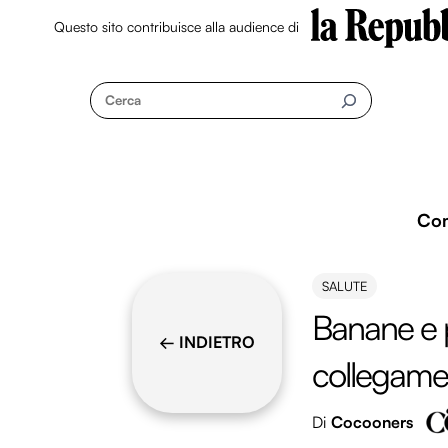
Questo sito contribuisce alla audience di
Skip
to
Cerca
content
Co
SALUTE
Banane e p
← INDIETRO
collegame
Di
Cocooners