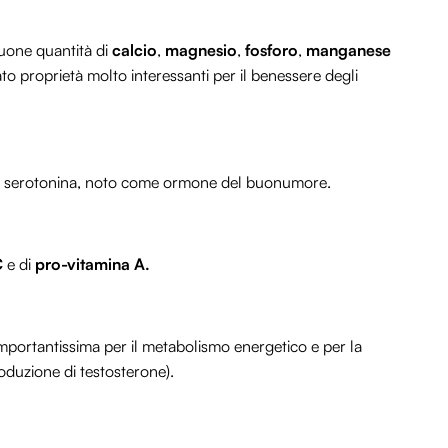
uone quantità di
calcio
,
magnesio
,
fosforo
,
manganese
to proprietà molto interessanti per il benessere degli
lla serotonina, noto come ormone del buonumore.
C
e di
pro-vitamina A.
importantissima per il metabolismo energetico e per la
roduzione di testosterone).