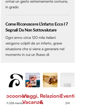
ormai un gesto estremamente comune,
in grado
Come Riconoscere L’infarto: Ecco I 7
Segnali Da Non Sottovalutare
Ogni anno circa 120 mila italiani
vengono colpiti da un infarto, grave
situazione che si viene a generare nel
momento in cui un flusso di
Cocooners
Viaggi,
Relazioni
Eventi
Vacanze,
&
11.338 membri
214