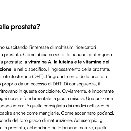
lla prostata?
o suscitando l’interesse di moltissimi ricercatori
ella prostata. Come abbiamo visto, le banane contengono
lla prostata:
la vitamina A, la luteina e le vitamine del
azione
, e nello specifico, l’ingrossamento della prostata,
iidrotestosterone (DHT). L’ingrandimento della prostata
to proprio da un eccesso di DHT. Di conseguenza, il
ritrovano in questa condizione. Ovviamente, è importante
gni cosa, è fondamentale la giusta misura. Una porzione
na intera, è quella consigliata dai medici nell’arco di
io capire anche come mangiarle. Come accennato poc’anzi,
econda del loro grado di maturazione. Ad esempio, gli
 della prostata, abbondano nelle banane mature, quelle