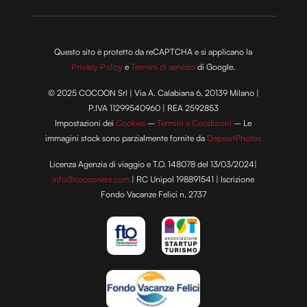
Questo sito è protetto da reCAPTCHA e si applicano la
Privacy Policy
e
Termini di servizio
di Google.
© 2025 COCOON Srl | Via A. Calabiana 6, 20139 Milano |
P.IVA 11299540960 | REA 2592853
Impostazioni dei
Cookies
–
Termini e Condizioni
– Le
immagini stock sono parzialmente fornite da
DepositPhotos
Licenza Agenzia di viaggio e T.O. 148078 del 13/03/2024|
info@cocooners.com
| RC Unipol 198891541 | Iscrizione
Fondo Vacanze Felici n. 2737