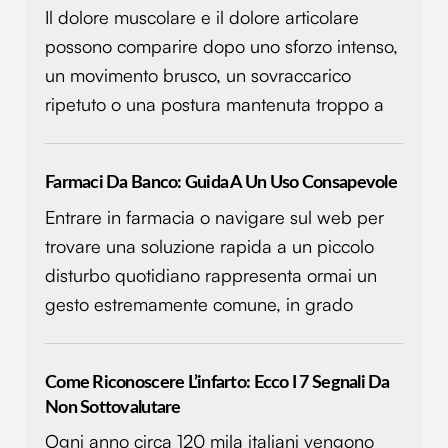
Il dolore muscolare e il dolore articolare
dalla Dichiarazione sui cookie.
possono comparire dopo uno sforzo intenso,
Utilizziamo i cookie per personalizzare contenuti ed
un movimento brusco, un sovraccarico
annunci, per fornire funzionalità dei social media e per
ripetuto o una postura mantenuta troppo a
analizzare il nostro traffico. Condividiamo inoltre
informazioni sul modo in cui utilizzi il nostro sito con i
nostri partner che si occupano di analisi dei dati web,
Farmaci Da Banco: Guida A Un Uso Consapevole
pubblicità e social media, i quali potrebbero combinarle
con altre informazioni che hai fornito loro o che hanno
Entrare in farmacia o navigare sul web per
raccolto dal tuo utilizzo dei loro servizi.
trovare una soluzione rapida a un piccolo
disturbo quotidiano rappresenta ormai un
gesto estremamente comune, in grado
Come Riconoscere L’infarto: Ecco I 7 Segnali Da
Non Sottovalutare
Ogni anno circa 120 mila italiani vengono