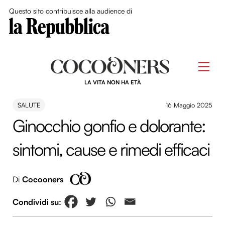
Close Me
Questo sito contribuisce alla audience di
Skip
to
Men
content
LA VITA NON HA ETÀ
SALUTE
16 Maggio 2025
Ginocchio gonfio e dolorante:
sintomi, cause e rimedi efficaci
Di
Cocooners