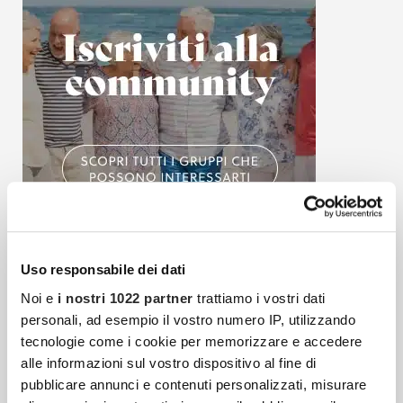
Uso responsabile dei dati
Noi e
i nostri 1022 partner
trattiamo i vostri dati
Articoli più recenti
personali, ad esempio il vostro numero IP, utilizzando
tecnologie come i cookie per memorizzare e accedere
alle informazioni sul vostro dispositivo al fine di
Fibrosi E Tessuto Connettivo: Quando Il Corpo
pubblicare annunci e contenuti personalizzati, misurare
Reagisce Contro Se Stesso