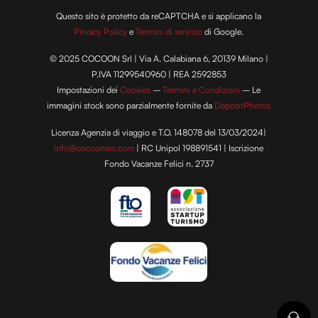
Questo sito è protetto da reCAPTCHA e si applicano la
Privacy Policy
e
Termini di servizio
di Google.
© 2025 COCOON Srl | Via A. Calabiana 6, 20139 Milano |
P.IVA 11299540960 | REA 2592853
Impostazioni dei
Cookies
–
Termini e Condizioni
– Le
immagini stock sono parzialmente fornite da
DepositPhotos
Licenza Agenzia di viaggio e T.O. 148078 del 13/03/2024|
info@cocooners.com
| RC Unipol 198891541 | Iscrizione
Fondo Vacanze Felici n. 2737