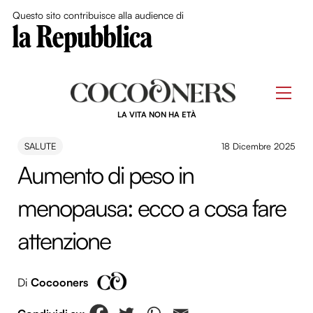
Close Me
Questo sito contribuisce alla audience di
Skip
to
Men
content
LA VITA NON HA ETÀ
SALUTE
18 Dicembre 2025
Aumento di peso in
menopausa: ecco a cosa fare
attenzione
Di
Cocooners