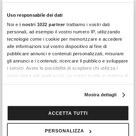
resta spesso meno conosciuto rispetto a
muscoli, ossa, cuore o cervello.
Uso responsabile dei dati
Noi e
i nostri 1022 partner
trattiamo i vostri dati
personali, ad esempio il vostro numero IP, utilizzando
Crema Alla Calendula: La Mia Prova Con Just
tecnologie come i cookie per memorizzare e accedere
Italia
alle informazioni sul vostro dispositivo al fine di
pubblicare annunci e contenuti personalizzati, misurare
Nel mio percorso di giornalista per
gli annunci e i contenuti, ricercare il pubblico e sviluppare
Cocooners ho imparato che la vera bellezza
i servizi. Avete la possibilità di scegliere chi utilizza i
non risiede in routine complicate o in
vostri dati e per quali scopi. Le vostre scelte in materia di
trattamenti inavvicinabili, ma in gesti
privacy sono applicabili solo su questa proprietà digitale
in cui avete effettuato le vostre scelte. È possibile
Mostra dettagli
modificare o revocare il proprio consenso in qualsiasi
momento dalla Dichiarazione sui cookie o facendo clic
Dolore Muscolare E Articolare: Come Gestirlo In
sull'icona di attivazione della privacy.
ACCETTA TUTTI
Modo Mirato Senza Ricorrere Ai Farmaci Orali
Il dolore muscolare e il dolore articolare
Con il tuo consenso, vorremmo anche:
PERSONALIZZA
possono comparire dopo uno sforzo intenso,
raccogliere informazioni sulla tua posizione