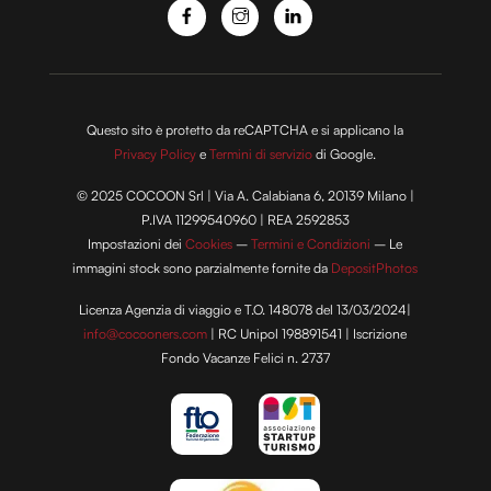
Questo sito è protetto da reCAPTCHA e si applicano la
Privacy Policy
e
Termini di servizio
di Google.
© 2025 COCOON Srl | Via A. Calabiana 6, 20139 Milano |
P.IVA 11299540960 | REA 2592853
Impostazioni dei
Cookies
–
Termini e Condizioni
– Le
immagini stock sono parzialmente fornite da
DepositPhotos
Licenza Agenzia di viaggio e T.O. 148078 del 13/03/2024|
info@cocooners.com
| RC Unipol 198891541 | Iscrizione
Fondo Vacanze Felici n. 2737