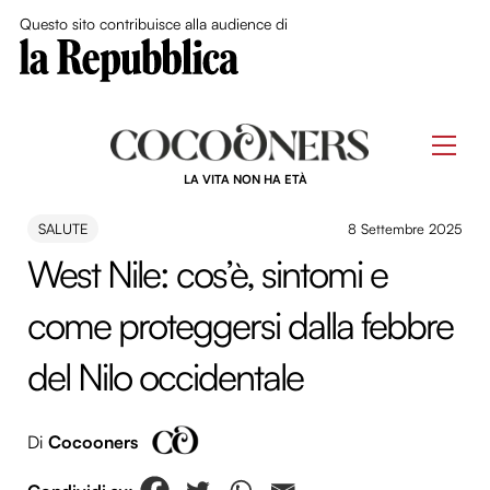
Close Me
Questo sito contribuisce alla audience di
Skip
to
Men
content
LA VITA NON HA ETÀ
SALUTE
8 Settembre 2025
West Nile: cos’è, sintomi e
come proteggersi dalla febbre
del Nilo occidentale
Di
Cocooners