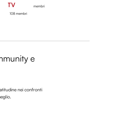
TV
membri
108 membri
ommunity e
titudine nei confronti
meglio.