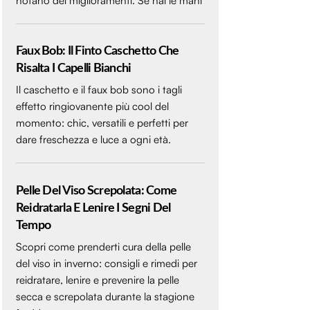
notano dei miglioramenti. Se hai le mani
Faux Bob: Il Finto Caschetto Che
Risalta I Capelli Bianchi
Il caschetto e il faux bob sono i tagli
effetto ringiovanente più cool del
momento: chic, versatili e perfetti per
dare freschezza e luce a ogni età.
Pelle Del Viso Screpolata: Come
Reidratarla E Lenire I Segni Del
Tempo
Scopri come prenderti cura della pelle
del viso in inverno: consigli e rimedi per
reidratare, lenire e prevenire la pelle
secca e screpolata durante la stagione