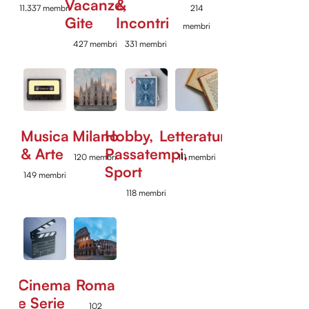
Vacanze,
&
11.337 membri
214
Gite
Incontri
membri
427 membri
331 membri
Musica
Milano
Hobby,
Letteratura
& Arte
Passatempi,
120 membri
111 membri
Sport
149 membri
118 membri
Cinema
Roma
e Serie
102