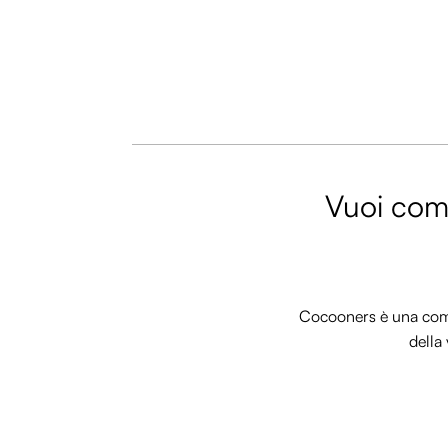
Vuoi comm
Cocooners è una commu
della 