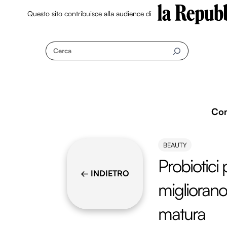
Questo sito contribuisce alla audience di
Skip
to
Cerca
content
Co
BEAUTY
Probiotici 
← INDIETRO
migliorano 
matura