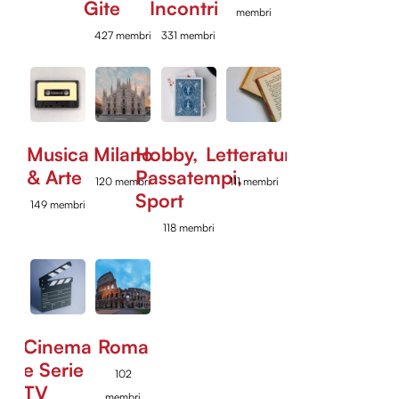
Gite
Incontri
membri
427 membri
331 membri
Musica
Milano
Hobby,
Letteratura
& Arte
Passatempi,
120 membri
111 membri
Sport
149 membri
118 membri
Cinema
Roma
e Serie
102
TV
membri