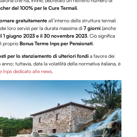
aduatoria che ha, infine, decretato un ristretto numero di
cher del 100% per le Cure Termali
.
ornare gratuitamente
all’interno delle strutture termali
e dei loro servizi per la durata massima di
7 giorni
(anche
 il 1 giugno 2023 e il 30 novembre 2023
. Ciò significa
el proprio
Bonus Terme Inps per Pensionati
.
i per lo stanziamento di ulteriori fondi
a favore dei
anno; tuttavia, data la volatilità della normativa italiana, è
e Inps dedicato alle news.