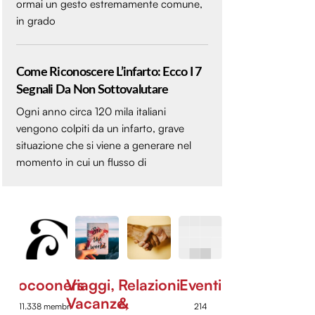
ormai un gesto estremamente comune,
in grado
Come Riconoscere L’infarto: Ecco I 7
Segnali Da Non Sottovalutare
Ogni anno circa 120 mila italiani
vengono colpiti da un infarto, grave
situazione che si viene a generare nel
momento in cui un flusso di
Cocooners
Viaggi,
Relazioni
Eventi
Vacanze,
&
11.338 membri
214