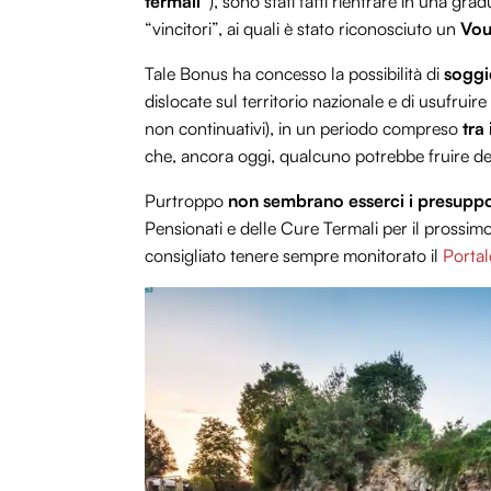
termali”
), sono stati fatti rientrare in una gr
“vincitori”, ai quali è stato riconosciuto un
Vou
Tale Bonus ha concesso la possibilità di
soggi
dislocate sul territorio nazionale e di usufruir
non continuativi), in un periodo compreso
tra
che, ancora oggi, qualcuno potrebbe fruire d
Purtroppo
non sembrano esserci i presuppost
Pensionati e delle Cure Termali per il prossimo 
consigliato tenere sempre monitorato il
Portal