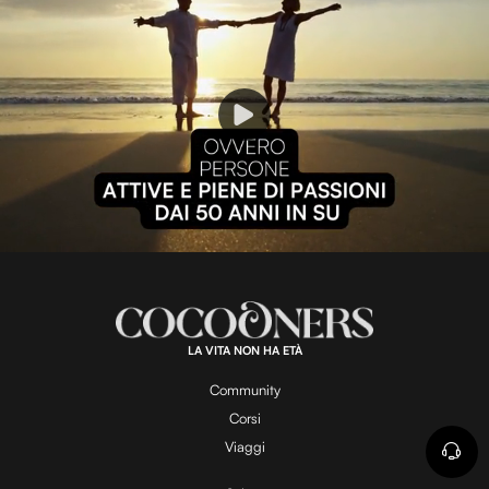
P
l
L
U
o
n
a
m
d
u
e
t
a
d
e
:
1
0
0
.
LA VITA NON HA ETÀ
0
y
0
%
Community
Corsi
V
Viaggi