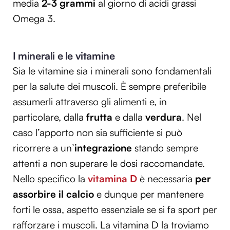
media
2-3 grammi
al giorno di acidi grassi
Utilizziamo i cookie per personalizzare contenuti ed
Omega 3.
annunci, per fornire funzionalità dei social media e per
analizzare il nostro traffico. Condividiamo inoltre
informazioni sul modo in cui utilizzi il nostro sito con i
I minerali e le vitamine
nostri partner che si occupano di analisi dei dati web,
Sia le vitamine sia i minerali sono fondamentali
pubblicità e social media, i quali potrebbero combinarle
per la salute dei muscoli. È sempre preferibile
con altre informazioni che hai fornito loro o che hanno
raccolto dal tuo utilizzo dei loro servizi.
assumerli attraverso gli alimenti e, in
particolare, dalla
frutta
e dalla
verdura
. Nel
caso l’apporto non sia sufficiente si può
ricorrere a un’
integrazione
stando sempre
attenti a non superare le dosi raccomandate.
Nello specifico la
vitamina D
è necessaria
per
assorbire il calcio
e dunque per mantenere
forti le ossa, aspetto essenziale se si fa sport per
rafforzare i muscoli. La vitamina D la troviamo