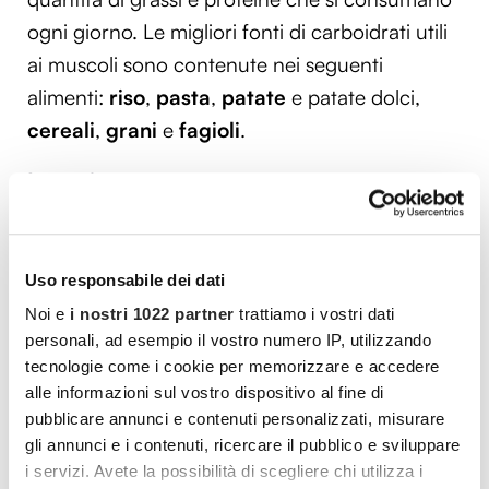
ogni giorno. Le migliori fonti di carboidrati utili
ai muscoli sono contenute nei seguenti
alimenti:
riso
,
pasta
,
patate
e patate dolci,
cereali
,
grani
e
fagioli
.
I grassi
I grassi sono mediamente criminalizzati perché
considerati nocivi per la salute di cuore e vasi
oltre a rappresentare un attentato per la linea.
Uso responsabile dei dati
In realtà occorre sempre distinguere tra grassi
Noi e
i nostri 1022 partner
trattiamo i vostri dati
personali, ad esempio il vostro numero IP, utilizzando
buoni e grassi cattivi e quindi saper scegliere
tecnologie come i cookie per memorizzare e accedere
quali assumere in considerazione del fatto che,
alle informazioni sul vostro dispositivo al fine di
a ogni modo, essi sono fondamentali per
pubblicare annunci e contenuti personalizzati, misurare
mantenere dei
buoni livelli di ormoni
gli annunci e i contenuti, ricercare il pubblico e sviluppare
i servizi. Avete la possibilità di scegliere chi utilizza i
necessari ad aumentare la massa muscolare. In