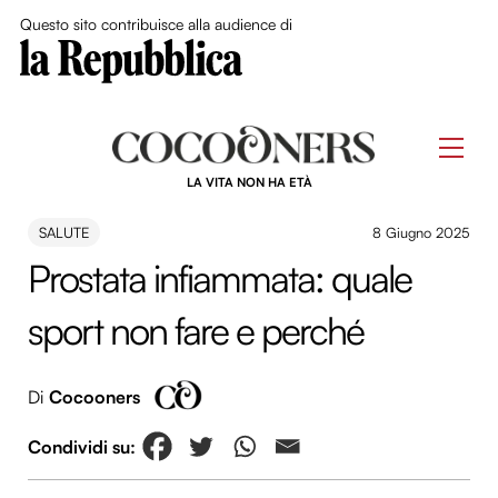
Close Me
Questo sito contribuisce alla audience di
Skip
to
Men
content
LA VITA NON HA ETÀ
SALUTE
8 Giugno 2025
Prostata infiammata: quale
sport non fare e perché
Di
Cocooners