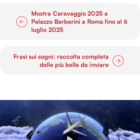
Mostra Caravaggio 2025 a
Palazzo Barberini a Roma fino al 6
luglio 2025
Frasi sui sogni: raccolta completa
delle più belle da inviare