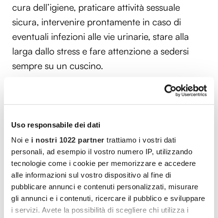
cura dell’igiene, praticare attività sessuale
sicura, intervenire prontamente in caso di
eventuali infezioni alle vie urinarie, stare alla
larga dallo stress e fare attenzione a sedersi
sempre su un cuscino.
Quali sono i sintomi della prostatite e
il suo trattamento
Uso responsabile dei dati
Per quanto riguarda i
sintomi
della prostatite,
Noi e
i nostri 1022 partner
trattiamo i vostri dati
nel caso sia
acuta e di origine batterica
personali, ad esempio il vostro numero IP, utilizzando
tecnologie come i cookie per memorizzare e accedere
questa si presenta in modo repentino e si
alle informazioni sul vostro dispositivo al fine di
manifesta con febbre alta, forte malessere,
pubblicare annunci e contenuti personalizzati, misurare
sintomi influenzali, dolori attorno all’ano,
gli annunci e i contenuti, ricercare il pubblico e sviluppare
inguine, scroto, zona lombare e area pelvica.
i servizi. Avete la possibilità di scegliere chi utilizza i