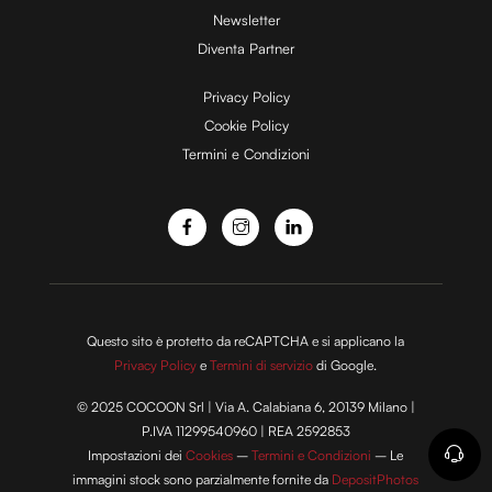
d
Newsletter
Diventa Partner
e
Privacy Policy
Cookie Policy
Termini e Condizioni
o
Questo sito è protetto da reCAPTCHA e si applicano la
Privacy Policy
e
Termini di servizio
di Google.
© 2025 COCOON Srl | Via A. Calabiana 6, 20139 Milano |
P.IVA 11299540960 | REA 2592853
Impostazioni dei
Cookies
–
Termini e Condizioni
– Le
immagini stock sono parzialmente fornite da
DepositPhotos