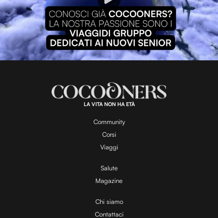
P
l
L
U
o
n
a
m
d
u
e
t
a
d
e
:
8
3
.
4
LA VITA NON HA ETÀ
6
y
%
Community
Corsi
V
Viaggi
Salute
Magazine
i
Chi siamo
Contattaci