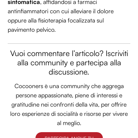
sintomatica
, affidandosi a farmaci
Utilizziamo i cookie per personalizzare contenuti ed
antinfiammatori con cui alleviare il dolore
annunci, per fornire funzionalità dei social media e per
oppure alla fisioterapia focalizzata sul
analizzare il nostro traffico. Condividiamo inoltre
pavimento pelvico.
informazioni sul modo in cui utilizzi il nostro sito con i
nostri partner che si occupano di analisi dei dati web,
pubblicità e social media, i quali potrebbero combinarle
Vuoi commentare l’articolo? Iscriviti
con altre informazioni che hai fornito loro o che hanno
raccolto dal tuo utilizzo dei loro servizi.
alla community e partecipa alla
discussione.
Cocooners è una community che aggrega
persone appassionate, piene di interessi e
gratitudine nei confronti della vita, per offrire
loro esperienze di socialità e risorse per vivere
al meglio.