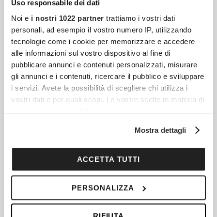
Uso responsabile dei dati
Noi e
i nostri 1022 partner
trattiamo i vostri dati
personali, ad esempio il vostro numero IP, utilizzando
tecnologie come i cookie per memorizzare e accedere
alle informazioni sul vostro dispositivo al fine di
pubblicare annunci e contenuti personalizzati, misurare
gli annunci e i contenuti, ricercare il pubblico e sviluppare
i servizi. Avete la possibilità di scegliere chi utilizza i
Articoli più recenti
vostri dati e per quali scopi. Le vostre scelte in materia di
privacy sono applicabili solo su questa proprietà digitale
in cui avete effettuato le vostre scelte. È possibile
Fibrosi E Tessuto Connettivo: Quando Il Corpo
Mostra dettagli
modificare o revocare il proprio consenso in qualsiasi
Reagisce Contro Se Stesso
momento dalla Dichiarazione sui cookie o facendo clic
Il tessuto connettivo è una delle strutture più
sull'icona di attivazione della privacy.
ACCETTA TUTTI
diffuse e decisive dell’organismo umano, ma
Con il tuo consenso, vorremmo anche:
resta spesso meno conosciuto rispetto a
PERSONALIZZA
raccogliere informazioni sulla tua posizione
muscoli, ossa, cuore o cervello.
geografica, con un'approssimazione di qualche
RIFIUTA