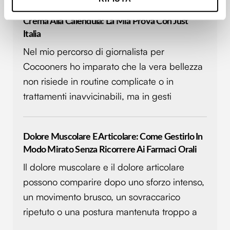
metro,
Identificare il tuo dispositivo, scansionandolo
Crema Alla Calendula: La Mia Prova Con Just
attivamente alla ricerca di caratteristiche specifiche
Italia
(impronte digitali).
Nel mio percorso di giornalista per
Approfondisci come vengono elaborati i tuoi dati personali
e imposta le tue preferenze nella
sezione dettagli
. Puoi
Cocooners ho imparato che la vera bellezza
modificare o ritirare il tuo consenso in qualsiasi momento
non risiede in routine complicate o in
dalla Dichiarazione sui cookie.
trattamenti inavvicinabili, ma in gesti
Utilizziamo i cookie per personalizzare contenuti ed
annunci, per fornire funzionalità dei social media e per
Dolore Muscolare E Articolare: Come Gestirlo In
analizzare il nostro traffico. Condividiamo inoltre
Modo Mirato Senza Ricorrere Ai Farmaci Orali
informazioni sul modo in cui utilizzi il nostro sito con i
nostri partner che si occupano di analisi dei dati web,
Il dolore muscolare e il dolore articolare
pubblicità e social media, i quali potrebbero combinarle
possono comparire dopo uno sforzo intenso,
con altre informazioni che hai fornito loro o che hanno
un movimento brusco, un sovraccarico
raccolto dal tuo utilizzo dei loro servizi.
ripetuto o una postura mantenuta troppo a