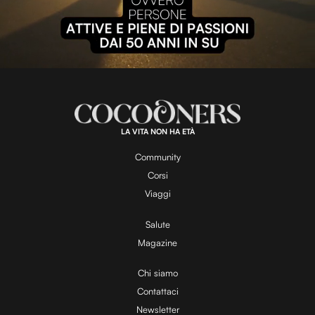
P
l
L
U
o
n
a
m
d
u
e
t
a
d
e
:
1
0
0
.
LA VITA NON HA ETÀ
0
y
0
%
Community
Corsi
V
Viaggi
Salute
Magazine
i
Chi siamo
Contattaci
d
Newsletter