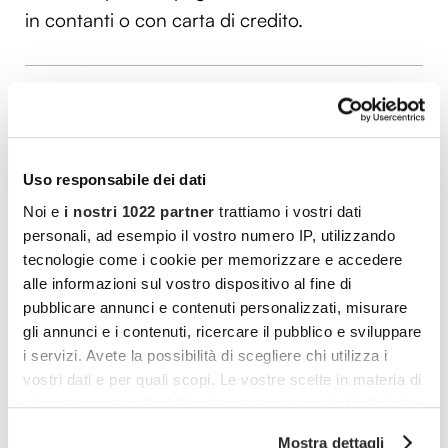
in contanti o con carta di credito.
Vuoi commentare l’articolo? Iscriviti
alla community e partecipa alla
discussione.
Uso responsabile dei dati
Cocooners è una community che aggrega
Noi e
i nostri 1022 partner
trattiamo i vostri dati
persone appassionate, piene di interessi e
personali, ad esempio il vostro numero IP, utilizzando
tecnologie come i cookie per memorizzare e accedere
gratitudine nei confronti della vita, per offrire
alle informazioni sul vostro dispositivo al fine di
loro esperienze di socialità e risorse per vivere
pubblicare annunci e contenuti personalizzati, misurare
al meglio.
gli annunci e i contenuti, ricercare il pubblico e sviluppare
i servizi. Avete la possibilità di scegliere chi utilizza i
PARTECIPA ANCHE TU
vostri dati e per quali scopi. Le vostre scelte in materia di
privacy sono applicabili solo su questa proprietà digitale
in cui avete effettuato le vostre scelte. È possibile
Mostra dettagli