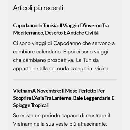
informazioni sul modo in cui utilizzi il nostro sito con i
Articoli più recenti
nostri partner che si occupano di analisi dei dati web,
pubblicità e social media, i quali potrebbero combinarle
Capodanno In Tunisia: Il Viaggio D’inverno Tra
con altre informazioni che hai fornito loro o che hanno
Mediterraneo, Deserto E Antiche Civiltà
raccolto dal tuo utilizzo dei loro servizi.
Ci sono viaggi di Capodanno che servono a
cambiare calendario. E poi ci sono viaggi
che cambiano prospettiva. La Tunisia
appartiene alla seconda categoria: vicina
Vietnam A Novembre: Il Mese Perfetto Per
Scoprire L’Asia Tra Lanterne, Baie Leggendarie E
Spiagge Tropicali
Se esiste un periodo capace di mostrare il
Vietnam nella sua veste più affascinante,