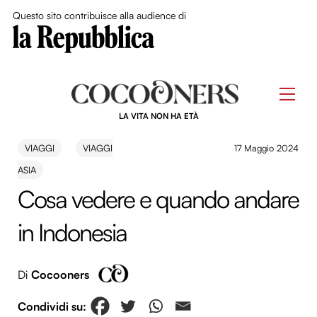
Close Me
Questo sito contribuisce alla audience di
Skip
to
Men
content
LA VITA NON HA ETÀ
VIAGGI
VIAGGI
17 Maggio 2024
ASIA
Cosa vedere e quando andare
in Indonesia
Di
Cocooners