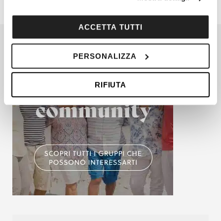
modificare o revocare il proprio consenso in qualsiasi
momento dalla Dichiarazione sui cookie o facendo clic
sull'icona di attivazione della privacy.
ACCETTA TUTTI
Con il tuo consenso, vorremmo anche:
PERSONALIZZA
raccogliere informazioni sulla tua posizione
geografica, con un'approssimazione di qualche
RIFIUTA
metro,
Identificare il tuo dispositivo, scansionandolo
attivamente alla ricerca di caratteristiche specifiche
(impronte digitali).
Approfondisci come vengono elaborati i tuoi dati personali
e imposta le tue preferenze nella
sezione dettagli
. Puoi
modificare o ritirare il tuo consenso in qualsiasi momento
dalla Dichiarazione sui cookie.
Utilizziamo i cookie per personalizzare contenuti ed
annunci, per fornire funzionalità dei social media e per
analizzare il nostro traffico. Condividiamo inoltre