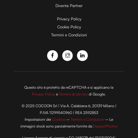
Diventa Partner
e
Privacy Policy
Cookie Policy
Termini e Condizioni
o
Questo sito è protetto da reCAPTCHA e si applicano la
Privacy Policy
e
Termini di servizio
di Google.
© 2025 COCOON Srl | Via A. Calabiana 6, 20139 Milano |
P.IVA 11299540960 | REA 2592853
Impostazioni dei
Cookies
–
Termini e Condizioni
– Le
immagini stock sono parzialmente fornite da
DepositPhotos
Licenza Agenzia di viaggio e T.O. 148078 del 13/03/2024|