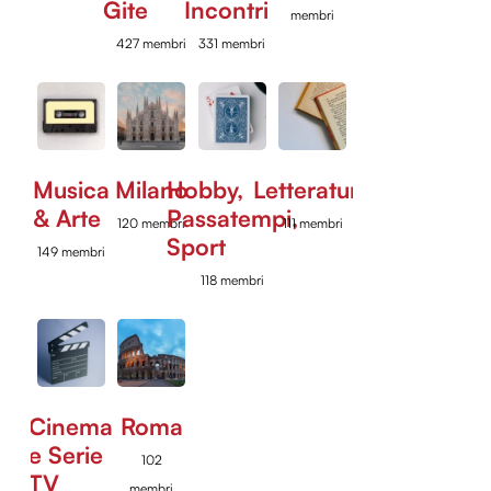
Gite
Incontri
membri
427 membri
331 membri
Musica
Milano
Hobby,
Letteratura
& Arte
Passatempi,
120 membri
111 membri
Sport
149 membri
118 membri
Cinema
Roma
e Serie
102
TV
membri