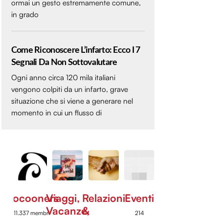
ormai un gesto estremamente comune,
in grado
Come Riconoscere L’infarto: Ecco I 7
Segnali Da Non Sottovalutare
Ogni anno circa 120 mila italiani
vengono colpiti da un infarto, grave
situazione che si viene a generare nel
momento in cui un flusso di
Cocooners
Viaggi,
Relazioni
Eventi
Vacanze,
&
11.337 membri
214