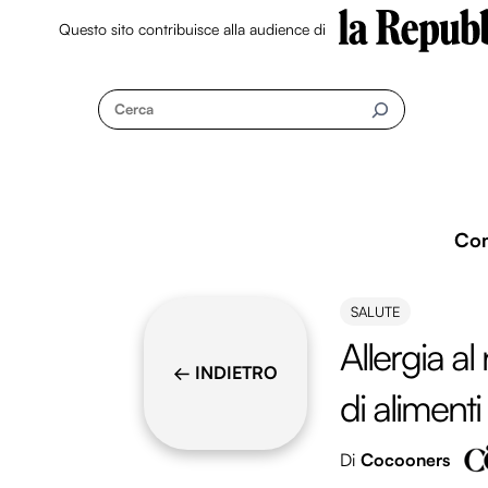
Questo sito contribuisce alla audience di
Skip
to
Cerca
content
Co
SALUTE
Allergia al
← INDIETRO
di aliment
Di
Cocooners