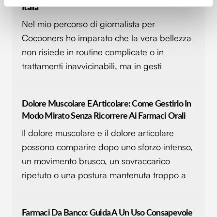
Italia
attivamente alla ricerca di caratteristiche specifiche
Nel mio percorso di giornalista per
(impronte digitali).
Approfondisci come vengono elaborati i tuoi dati personali
Cocooners ho imparato che la vera bellezza
e imposta le tue preferenze nella
sezione dettagli
. Puoi
non risiede in routine complicate o in
modificare o ritirare il tuo consenso in qualsiasi momento
trattamenti inavvicinabili, ma in gesti
dalla Dichiarazione sui cookie.
Utilizziamo i cookie per personalizzare contenuti ed
Dolore Muscolare E Articolare: Come Gestirlo In
annunci, per fornire funzionalità dei social media e per
Modo Mirato Senza Ricorrere Ai Farmaci Orali
analizzare il nostro traffico. Condividiamo inoltre
informazioni sul modo in cui utilizzi il nostro sito con i
Il dolore muscolare e il dolore articolare
nostri partner che si occupano di analisi dei dati web,
possono comparire dopo uno sforzo intenso,
pubblicità e social media, i quali potrebbero combinarle
un movimento brusco, un sovraccarico
con altre informazioni che hai fornito loro o che hanno
ripetuto o una postura mantenuta troppo a
raccolto dal tuo utilizzo dei loro servizi.
Farmaci Da Banco: Guida A Un Uso Consapevole