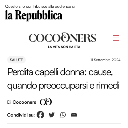
Close Me
Questo sito contribuisce alla audience di
Skip
to
Men
content
LA VITA NON HA ETÀ
SALUTE
11 Settembre 2024
Perdita capelli donna: cause,
quando preoccuparsi e rimedi
Di
Cocooners