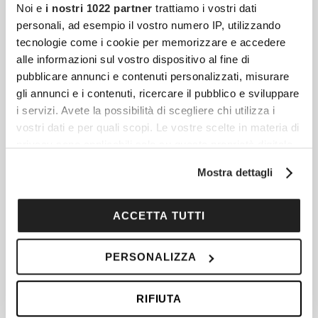
Noi e
i nostri 1022 partner
trattiamo i vostri dati
personali, ad esempio il vostro numero IP, utilizzando
tecnologie come i cookie per memorizzare e accedere
alle informazioni sul vostro dispositivo al fine di
pubblicare annunci e contenuti personalizzati, misurare
gli annunci e i contenuti, ricercare il pubblico e sviluppare
Articoli più recenti
i servizi. Avete la possibilità di scegliere chi utilizza i
vostri dati e per quali scopi. Le vostre scelte in materia di
privacy sono applicabili solo su questa proprietà digitale
Fibrosi E Tessuto Connettivo: Quando Il Corpo
in cui avete effettuato le vostre scelte. È possibile
Reagisce Contro Se Stesso
Mostra dettagli
modificare o revocare il proprio consenso in qualsiasi
Il tessuto connettivo è una delle strutture più
momento dalla Dichiarazione sui cookie o facendo clic
diffuse e decisive dell’organismo umano, ma
sull'icona di attivazione della privacy.
ACCETTA TUTTI
resta spesso meno conosciuto rispetto a
Con il tuo consenso, vorremmo anche:
muscoli, ossa, cuore o cervello.
PERSONALIZZA
raccogliere informazioni sulla tua posizione
geografica, con un'approssimazione di qualche
RIFIUTA
metro,
Crema Alla Calendula: La Mia Prova Con Just
Identificare il tuo dispositivo, scansionandolo