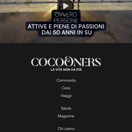
P
l
L
U
o
n
a
m
d
u
e
t
a
d
e
:
8
3
.
4
LA VITA NON HA ETÀ
6
y
%
Community
Corsi
V
Viaggi
Salute
Magazine
i
Chi siamo