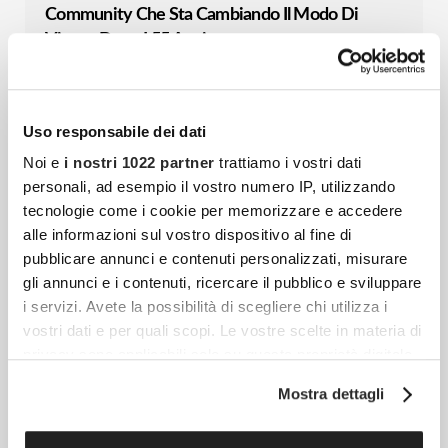
Community Che Sta Cambiando Il Modo Di
Vivere Dopo I 55 Anni
C’è un momento, nella vita di ogni
community, in cui non basta più crescere:
bisogna fare un passo in avanti. Cocooners
Uso responsabile dei dati
è nata con un’idea
Noi e
i nostri 1022 partner
trattiamo i vostri dati
personali, ad esempio il vostro numero IP, utilizzando
tecnologie come i cookie per memorizzare e accedere
alle informazioni sul vostro dispositivo al fine di
Stai Pensando Di Comprare Un Nuovo Tappeto?
pubblicare annunci e contenuti personalizzati, misurare
Ecco Cosa Tenere A Mente
gli annunci e i contenuti, ricercare il pubblico e sviluppare
La casa è uno degli ambienti a cui teniamo
i servizi. Avete la possibilità di scegliere chi utilizza i
di più, quello che ci ristora dalla stanchezza
vostri dati e per quali scopi. Le vostre scelte in materia di
dopo una dura giornata di lavoro. Sono
privacy sono applicabili solo su questa proprietà digitale
in cui avete effettuato le vostre scelte. È possibile
diversi
Mostra dettagli
modificare o revocare il proprio consenso in qualsiasi
momento dalla Dichiarazione sui cookie o facendo clic