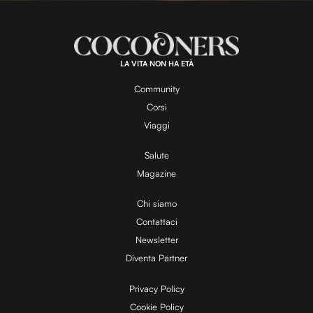
n
a
m
d
u
e
t
a
d
e
:
1
0
0
.
LA VITA NON HA ETÀ
0
y
0
%
Community
Corsi
V
Viaggi
Salute
Magazine
i
Chi siamo
Contattaci
d
Newsletter
Diventa Partner
e
Privacy Policy
Cookie Policy