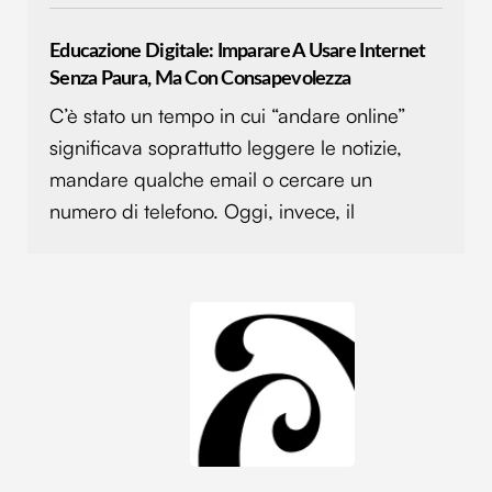
pubblicità e social media, i quali potrebbero combinarle
con altre informazioni che hai fornito loro o che hanno
Educazione Digitale: Imparare A Usare Internet
raccolto dal tuo utilizzo dei loro servizi.
Senza Paura, Ma Con Consapevolezza
C’è stato un tempo in cui “andare online”
significava soprattutto leggere le notizie,
mandare qualche email o cercare un
numero di telefono. Oggi, invece, il