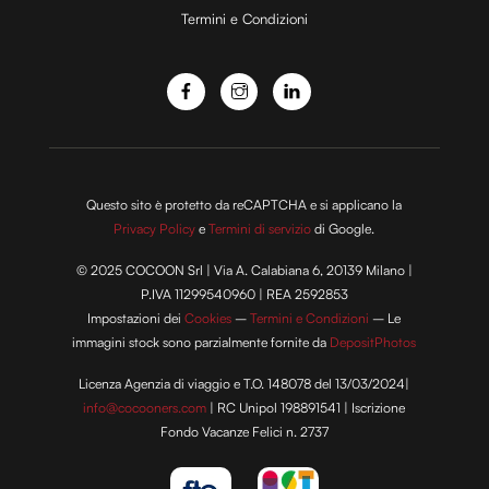
Termini e Condizioni
o
Questo sito è protetto da reCAPTCHA e si applicano la
Privacy Policy
e
Termini di servizio
di Google.
© 2025 COCOON Srl | Via A. Calabiana 6, 20139 Milano |
P.IVA 11299540960 | REA 2592853
Impostazioni dei
Cookies
–
Termini e Condizioni
– Le
immagini stock sono parzialmente fornite da
DepositPhotos
Licenza Agenzia di viaggio e T.O. 148078 del 13/03/2024|
info@cocooners.com
| RC Unipol 198891541 | Iscrizione
Fondo Vacanze Felici n. 2737