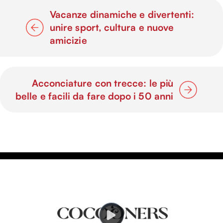
Vacanze dinamiche e divertenti:
unire sport, cultura e nuove
amicizie
Acconciature con trecce: le più
belle e facili da fare dopo i 50 anni
V
i
d
e