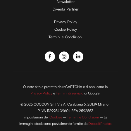
d
Newsletter
Diventa Partner
e
Privacy Policy
Cookie Policy
Termini e Condizioni
o
Questo sito è protetto da reCAPTCHA e si applicano la
Privacy Policy
e
Termini di servizio
di Google.
© 2025 COCOON Srl | Via A. Calabiana 6, 20139 Milano |
P.IVA 11299540960 | REA 2592853
Impostazioni dei
Cookies
–
Termini e Condizioni
– Le
immagini stock sono parzialmente fornite da
DepositPhotos