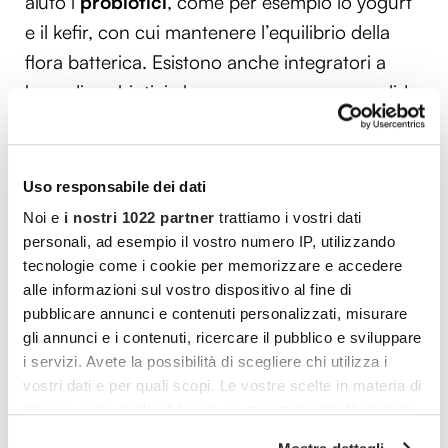
aiuto i
probiotici
, come per esempio lo yogurt
e il kefir, con cui mantenere l’equilibrio della
flora batterica. Esistono anche integratori a
base di probiotici che possono essere un valido
supporto per prevenire la cistite quando si è in
viaggio.
Uso responsabile dei dati
Nel caso in cui insorgano i primi sintomi di
Noi e
i nostri 1022 partner
trattiamo i vostri dati
cistite si può correre ai ripari affidandosi a
personali, ad esempio il vostro numero IP, utilizzando
rimedi naturali
come per esempio bere un
tecnologie come i cookie per memorizzare e accedere
infuso a base di mirtillo rosso
, che contrasta
alle informazioni sul vostro dispositivo al fine di
pubblicare annunci e contenuti personalizzati, misurare
l’adesione dei batteri, o al
finocchio
,
gli annunci e i contenuti, ricercare il pubblico e sviluppare
antispasmodico, oppure alla
curcuma
,
i servizi. Avete la possibilità di scegliere chi utilizza i
antinfiammatorio naturale. Se si continua a
vostri dati e per quali scopi. Le vostre scelte in materia di
percepire dolore durante la minzione e si deve
privacy sono applicabili solo su questa proprietà digitale
in cui avete effettuato le vostre scelte. È possibile
urinare spesso è fondamentale non trascurare i