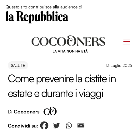
Close Me
Questo sito contribuisce alla audience di
Skip
to
Men
content
LA VITA NON HA ETÀ
SALUTE
13 Luglio 2025
Come prevenire la cistite in
estate e durante i viaggi
Di
Cocooners