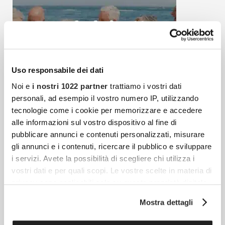
Uso responsabile dei dati
Noi e
i nostri 1022 partner
trattiamo i vostri dati
personali, ad esempio il vostro numero IP, utilizzando
tecnologie come i cookie per memorizzare e accedere
alle informazioni sul vostro dispositivo al fine di
pubblicare annunci e contenuti personalizzati, misurare
gli annunci e i contenuti, ricercare il pubblico e sviluppare
i servizi. Avete la possibilità di scegliere chi utilizza i
vostri dati e per quali scopi. Le vostre scelte in materia di
Articoli più recenti
privacy sono applicabili solo su questa proprietà digitale
in cui avete effettuato le vostre scelte. È possibile
Mostra dettagli
Fibrosi E Tessuto Connettivo: Quando Il Corpo
modificare o revocare il proprio consenso in qualsiasi
Reagisce Contro Se Stesso
momento dalla Dichiarazione sui cookie o facendo clic