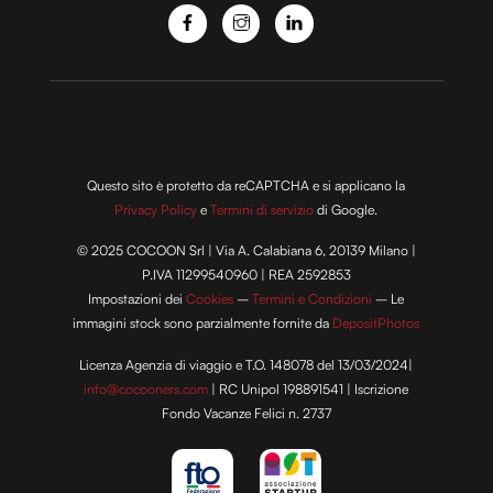
Questo sito è protetto da reCAPTCHA e si applicano la
Privacy Policy
e
Termini di servizio
di Google.
© 2025 COCOON Srl | Via A. Calabiana 6, 20139 Milano |
P.IVA 11299540960 | REA 2592853
Impostazioni dei
Cookies
–
Termini e Condizioni
– Le
immagini stock sono parzialmente fornite da
DepositPhotos
Licenza Agenzia di viaggio e T.O. 148078 del 13/03/2024|
info@cocooners.com
| RC Unipol 198891541 | Iscrizione
Fondo Vacanze Felici n. 2737