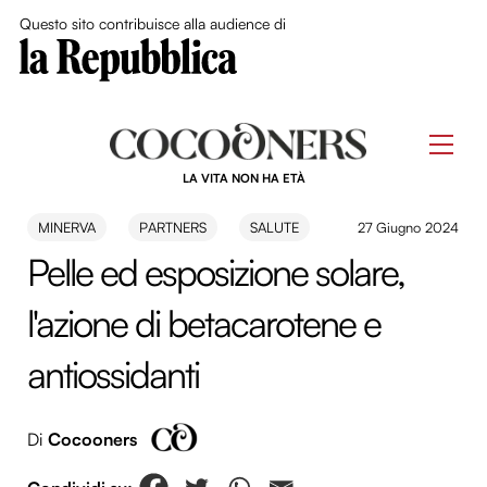
Close Me
Questo sito contribuisce alla audience di
Skip
to
Men
content
LA VITA NON HA ETÀ
MINERVA
PARTNERS
SALUTE
27 Giugno 2024
Pelle ed esposizione solare,
l'azione di betacarotene e
antiossidanti
Di
Cocooners