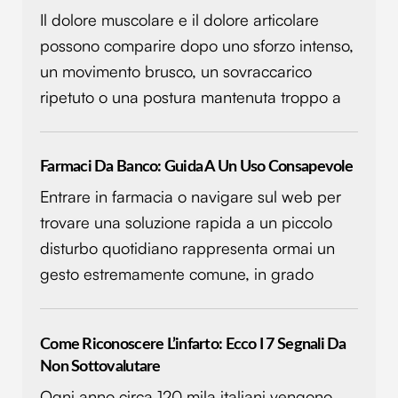
nostri partner che si occupano di analisi dei dati web,
Il dolore muscolare e il dolore articolare
pubblicità e social media, i quali potrebbero combinarle
possono comparire dopo uno sforzo intenso,
con altre informazioni che hai fornito loro o che hanno
raccolto dal tuo utilizzo dei loro servizi.
un movimento brusco, un sovraccarico
ripetuto o una postura mantenuta troppo a
Farmaci Da Banco: Guida A Un Uso Consapevole
Entrare in farmacia o navigare sul web per
trovare una soluzione rapida a un piccolo
disturbo quotidiano rappresenta ormai un
gesto estremamente comune, in grado
Come Riconoscere L’infarto: Ecco I 7 Segnali Da
Non Sottovalutare
Ogni anno circa 120 mila italiani vengono