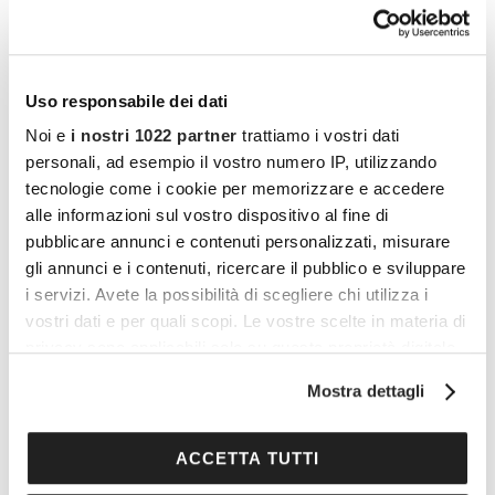
al petto, restando in questa posizione per 30
secondi, per poi ripetere l’esercizio dall’altro
lato. Restando sempre a terra un altro esercizio
Uso responsabile dei dati
utile da svolgere prevede il portare le ginocchia
Noi e
i nostri 1022 partner
trattiamo i vostri dati
al petto, mettendoci nella
posizione del
personali, ad esempio il vostro numero IP, utilizzando
bambino
, dondolando dolcemente da una
tecnologie come i cookie per memorizzare e accedere
parte all’altra per alcuni secondi. Possiamo poi
alle informazioni sul vostro dispositivo al fine di
pubblicare annunci e contenuti personalizzati, misurare
metterci seduti nella
posizione a farfalla
, con
gli annunci e i contenuti, ricercare il pubblico e sviluppare
la schiena eretta e i palmi dei piedi congiunti,
i servizi. Avete la possibilità di scegliere chi utilizza i
spingendo le ginocchia verso il basso per alcuni
vostri dati e per quali scopi. Le vostre scelte in materia di
secondi.
privacy sono applicabili solo su questa proprietà digitale
in cui avete effettuato le vostre scelte. È possibile
Mostra dettagli
modificare o revocare il proprio consenso in qualsiasi
Vuoi commentare l’articolo? Iscriviti
momento dalla Dichiarazione sui cookie o facendo clic
sull'icona di attivazione della privacy.
alla community e partecipa alla
ACCETTA TUTTI