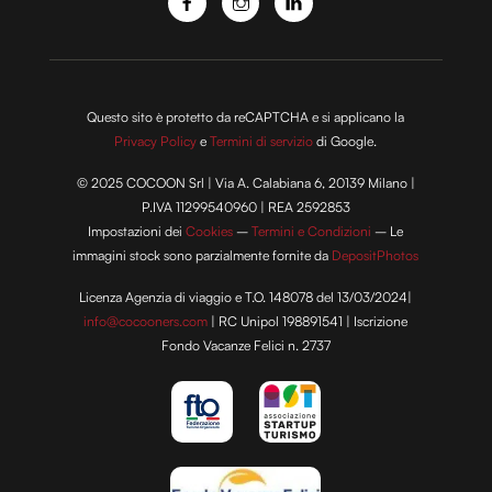
Questo sito è protetto da reCAPTCHA e si applicano la
Privacy Policy
e
Termini di servizio
di Google.
© 2025 COCOON Srl | Via A. Calabiana 6, 20139 Milano |
P.IVA 11299540960 | REA 2592853
Impostazioni dei
Cookies
–
Termini e Condizioni
– Le
immagini stock sono parzialmente fornite da
DepositPhotos
Licenza Agenzia di viaggio e T.O. 148078 del 13/03/2024|
info@cocooners.com
| RC Unipol 198891541 | Iscrizione
Fondo Vacanze Felici n. 2737