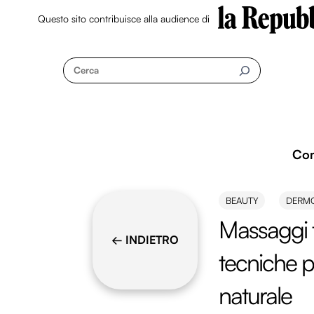
Questo sito contribuisce alla audience di
Skip
to
Cerca
content
Co
BEAUTY
DERM
Massaggi fa
← INDIETRO
tecniche p
naturale