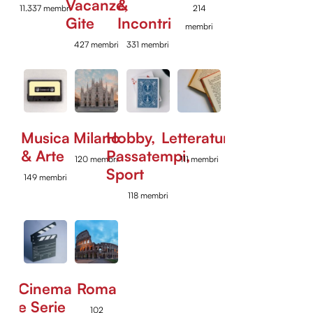
Vacanze,
&
11.337 membri
214
Gite
Incontri
membri
427 membri
331 membri
Musica
Milano
Hobby,
Letteratura
& Arte
Passatempi,
120 membri
111 membri
Sport
149 membri
118 membri
Cinema
Roma
e Serie
102