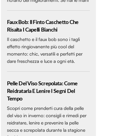
notano dei miglioramenti. Se hai le mani
Faux Bob: Il Finto Caschetto Che
Risalta I Capelli Bianchi
Il caschetto e il faux bob sono i tagli
effetto ringiovanente più cool del
momento: chic, versatili e perfetti per
dare freschezza e luce a ogni età.
Pelle Del Viso Screpolata: Come
Reidratarla E Lenire I Segni Del
Tempo
Scopri come prenderti cura della pelle
del viso in inverno: consigli e rimedi per
reidratare, lenire e prevenire la pelle
secca e screpolata durante la stagione