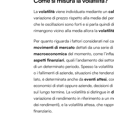
Come si misura la volatilità?
La
volatilità
viene individuata mediante un
cal
variazione di prezzo rispetto alla media del per
che le oscillazioni sono forti e si parla quindi d
rimangono vicino alla media allora la
volatili
Per quanto riguarda i fattori considerati nel c
movimenti di mercato
dettati da una serie di
macroeconomica
del momento, come l’inflaz
aspetti finanziari
, quali l’andamento dei settor
di un determinato periodo. Spesso la volatilità
o i fallimenti di aziende, situazioni che tende
lato, è determinata anche da
eventi attesi
, co
economici di stati oppure aziende, decisioni di
sul lungo termine. La volatilità si distingue in
d
variazione di rendimento in riferimento a un me
dei rendimenti), e la volatilità attesa, che rap
finanziario.