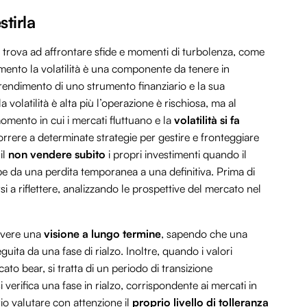
stirla
 si trova ad affrontare sfide e momenti di turbolenza, come
imento la volatilità è una componente da tenere in
 rendimento di uno strumento finanziario e la sua
 volatilità è alta più l’operazione è rischiosa, ma al
mento in cui i mercati fluttuano e la
volatilità si fa
rrere a determinate strategie per gestire e fronteggiare
il
non vendere subito
i propri investimenti quando il
be da una perdita temporanea a una definitiva. Prima di
 a riflettere, analizzando le prospettive del mercato nel
avere una
visione a lungo termine
, sapendo che una
uita da una fase di rialzo. Inoltre, quando i valori
to bear, si tratta di un periodo di transizione
verifica una fase in rialzo, corrispondente ai mercati in
rio valutare con attenzione il
proprio livello di tolleranza