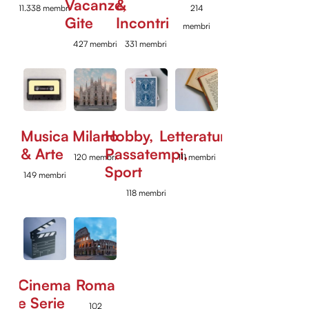
Vacanze,
&
11.338 membri
214
Gite
Incontri
membri
427 membri
331 membri
Musica
Milano
Hobby,
Letteratura
& Arte
Passatempi,
120 membri
111 membri
Sport
149 membri
118 membri
Cinema
Roma
e Serie
102