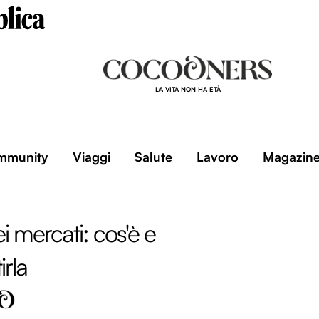
LA VITA NON HA ETÀ
mmunity
Viaggi
Salute
Lavoro
Magazin
dei mercati: cos'è e
rla