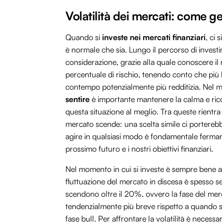
Volatilità dei mercati: come ge
Quando si
investe nei mercati finanziari
, ci
è normale che sia. Lungo il percorso di invest
considerazione, grazie alla quale conoscere il
percentuale di rischio, tenendo conto che più la
contempo potenzialmente più redditizia. Nel mo
sentire
è importante mantenere la calma e rico
questa situazione al meglio. Tra queste rientra 
mercato scende: una scelta simile ci portereb
agire in qualsiasi modo è fondamentale fermarsi
prossimo futuro e i nostri obiettivi finanziari.
Nel momento in cui si investe è sempre bene 
fluttuazione del mercato in discesa è spesso seg
scendono oltre il 20%, ovvero la fase del merca
tendenzialmente più breve rispetto a quando si 
fase bull. Per affrontare la volatilità è necessa