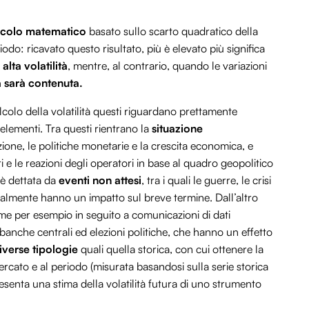
colo matematico
basato sullo scarto quadratico della
iodo: ricavato questo risultato, più è elevato più significa
i
alta volatilità
, mentre, al contrario, quando le variazioni
tà sarà contenuta.
alcolo della volatilità questi riguardano prettamente
 elementi. Tra questi rientrano la
situazione
ione, le politiche monetarie e la crescita economica, e
i e le reazioni degli operatori in base al quadro geopolitico
 è dettata da
eventi non attesi
, tra i quali le guerre, le crisi
nzialmente hanno un impatto sul breve termine. Dall’altro
me per esempio in seguito a comunicazioni di dati
 banche centrali ed elezioni politiche, che hanno un effetto
iverse tipologie
quali quella storica, con cui ottenere la
rcato e al periodo (misurata basandosi sulla serie storica
presenta una stima della volatilità futura di uno strumento