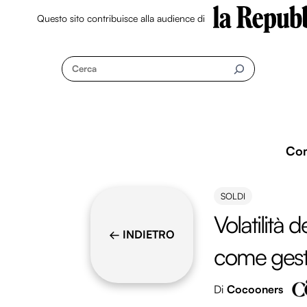
Questo sito contribuisce alla audience di
Skip
to
Cerca
content
Co
SOLDI
Volatilità 
← INDIETRO
come gesti
Di
Cocooners