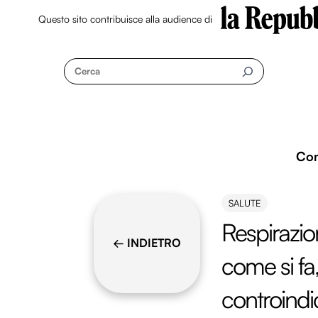
Questo sito contribuisce alla audience di
Skip
to
Cerca
content
Co
SALUTE
Respirazio
← INDIETRO
come si fa,
controindi