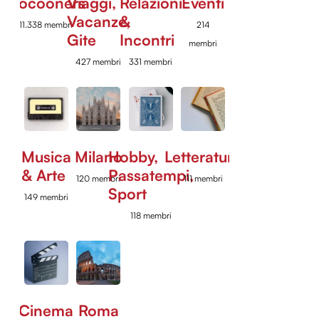
Cocooners
Viaggi,
Relazioni
Eventi
Vacanze,
&
11.338 membri
214
Gite
Incontri
membri
427 membri
331 membri
Musica
Milano
Hobby,
Letteratura
& Arte
Passatempi,
120 membri
111 membri
Sport
149 membri
118 membri
Cinema
Roma