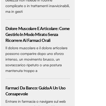
bellezza non risiede in routine
complicate o in trattamenti inavvicinabili,
ma in gesti
Dolore Muscolare E Articolare: Come
Gestirlo In Modo Mirato Senza
Ricorrere Ai Farmaci Orali
Il dolore muscolare e il dolore articolare
possono comparire dopo uno sforzo
intenso, un movimento brusco, un
sovraccarico ripetuto o una postura
mantenuta troppo a
Farmaci Da Banco: Guida A Un Uso
Consapevole
Entrare in farmacia o navigare sul web