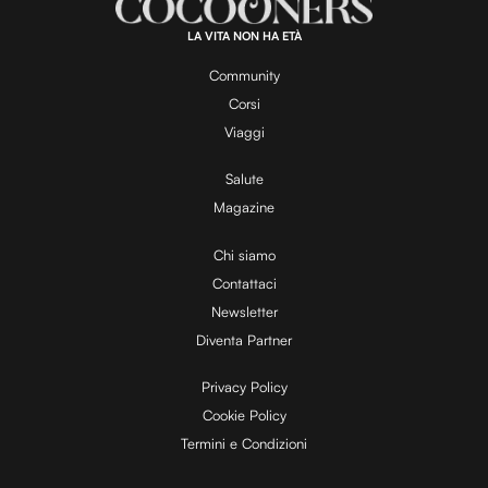
.
.
0
0
LA VITA NON HA ETÀ
%
y
Community
Corsi
V
Viaggi
Salute
Magazine
i
Chi siamo
Contattaci
d
Newsletter
Diventa Partner
e
Privacy Policy
Cookie Policy
Termini e Condizioni
o