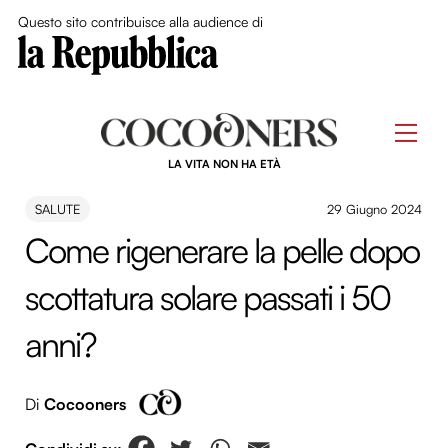
Close Me
Questo sito contribuisce alla audience di
Skip
to
Men
content
LA VITA NON HA ETÀ
SALUTE
29 Giugno 2024
Come rigenerare la pelle dopo
scottatura solare passati i 50
anni?
Di
Cocooners