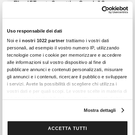
Fibrosi E Tessuto Connettivo: Quando Il Corpo
Reagisce Contro Se Stesso
Il tessuto connettivo è una delle strutture più
diffuse e decisive dell’organismo umano, ma
Uso responsabile dei dati
resta spesso meno conosciuto rispetto a
Noi e
i nostri 1022 partner
trattiamo i vostri dati
muscoli, ossa, cuore o cervello.
personali, ad esempio il vostro numero IP, utilizzando
tecnologie come i cookie per memorizzare e accedere
alle informazioni sul vostro dispositivo al fine di
pubblicare annunci e contenuti personalizzati, misurare
Crema Alla Calendula: La Mia Prova Con Just
gli annunci e i contenuti, ricercare il pubblico e sviluppare
Italia
i servizi. Avete la possibilità di scegliere chi utilizza i
Nel mio percorso di giornalista per
vostri dati e per quali scopi. Le vostre scelte in materia di
Cocooners ho imparato che la vera bellezza
privacy sono applicabili solo su questa proprietà digitale
non risiede in routine complicate o in
in cui avete effettuato le vostre scelte. È possibile
Mostra dettagli
modificare o revocare il proprio consenso in qualsiasi
trattamenti inavvicinabili, ma in gesti
momento dalla Dichiarazione sui cookie o facendo clic
sull'icona di attivazione della privacy.
ACCETTA TUTTI