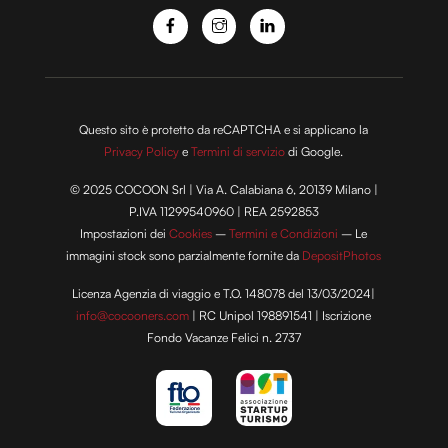
Questo sito è protetto da reCAPTCHA e si applicano la
Privacy Policy
e
Termini di servizio
di Google.
© 2025 COCOON Srl | Via A. Calabiana 6, 20139 Milano |
P.IVA 11299540960 | REA 2592853
Impostazioni dei
Cookies
–
Termini e Condizioni
– Le
immagini stock sono parzialmente fornite da
DepositPhotos
Licenza Agenzia di viaggio e T.O. 148078 del 13/03/2024|
info@cocooners.com
| RC Unipol 198891541 | Iscrizione
Fondo Vacanze Felici n. 2737