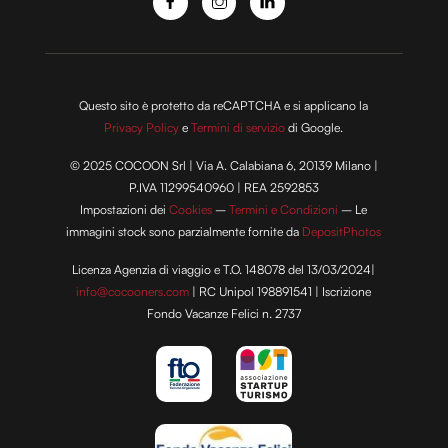
Questo sito è protetto da reCAPTCHA e si applicano la
Privacy Policy
e
Termini di servizio
di Google.
© 2025 COCOON Srl | Via A. Calabiana 6, 20139 Milano |
P.IVA 11299540960 | REA 2592853
Impostazioni dei
Cookies
–
Termini e Condizioni
– Le
immagini stock sono parzialmente fornite da
DepositPhotos
Licenza Agenzia di viaggio e T.O. 148078 del 13/03/2024|
info@cocooners.com
| RC Unipol 198891541 | Iscrizione
Fondo Vacanze Felici n. 2737