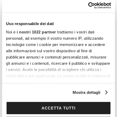
oltre alle noci, possiamo scegliere di
consumare
noci Pecan
,
noci brasiliane
,
mandorle
,
anacardi
,
nocciole
.
Uso responsabile dei dati
Noi e
i nostri 1022 partner
trattiamo i vostri dati
personali, ad esempio il vostro numero IP, utilizzando
tecnologie come i cookie per memorizzare e accedere
alle informazioni sul vostro dispositivo al fine di
pubblicare annunci e contenuti personalizzati, misurare
gli annunci e i contenuti, ricercare il pubblico e sviluppare
i servizi. Avete la possibilità di scegliere chi utilizza i
vostri dati e per quali scopi. Le vostre scelte in materia di
privacy sono applicabili solo su questa proprietà digitale
in cui avete effettuato le vostre scelte. È possibile
Mostra dettagli
modificare o revocare il proprio consenso in qualsiasi
momento dalla Dichiarazione sui cookie o facendo clic
sull'icona di attivazione della privacy.
ACCETTA TUTTI