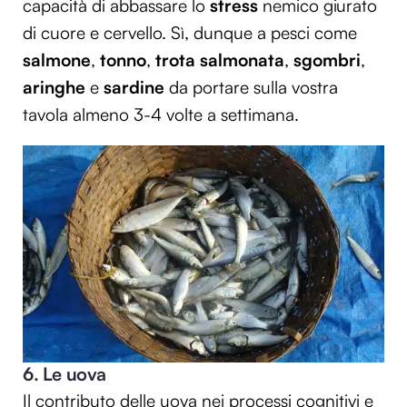
capacità di abbassare lo
stress
nemico giurato
di cuore e cervello. Sì, dunque a pesci come
salmone
,
tonno
,
trota salmonata
,
sgombri
,
aringhe
e
sardine
da portare sulla vostra
tavola almeno 3-4 volte a settimana.
6. Le uova
Il contributo delle uova nei processi cognitivi e