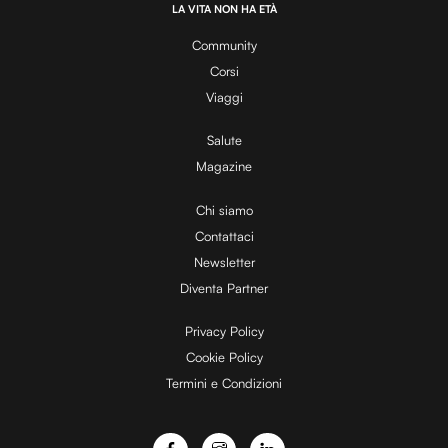
.
LA VITA NON HA ETÀ
0
y
0
%
Community
Corsi
V
Viaggi
Salute
Magazine
i
Chi siamo
Contattaci
d
Newsletter
Diventa Partner
e
Privacy Policy
Cookie Policy
Termini e Condizioni
o