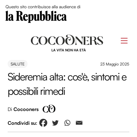
Close Me
Questo sito contribuisce alla audience di
Skip
to
Men
content
LA VITA NON HA ETÀ
SALUTE
23 Maggio 2025
Sideremia alta: cos'è, sintomi e
possibili rimedi
Di
Cocooners