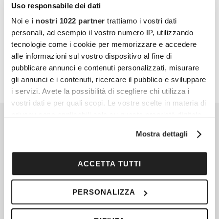
loro esperienze di socialità e risorse per vivere
Uso responsabile dei dati
al meglio.
Noi e
i nostri 1022 partner
trattiamo i vostri dati
personali, ad esempio il vostro numero IP, utilizzando
PARTECIPA ANCHE TU
tecnologie come i cookie per memorizzare e accedere
alle informazioni sul vostro dispositivo al fine di
pubblicare annunci e contenuti personalizzati, misurare
gli annunci e i contenuti, ricercare il pubblico e sviluppare
i servizi. Avete la possibilità di scegliere chi utilizza i
vostri dati e per quali scopi. Le vostre scelte in materia di
privacy sono applicabili solo su questa proprietà digitale
in cui avete effettuato le vostre scelte. È possibile
Mostra dettagli
modificare o revocare il proprio consenso in qualsiasi
momento dalla Dichiarazione sui cookie o facendo clic
sull'icona di attivazione della privacy.
ACCETTA TUTTI
Con il tuo consenso, vorremmo anche:
PERSONALIZZA
raccogliere informazioni sulla tua posizione
geografica, con un'approssimazione di qualche