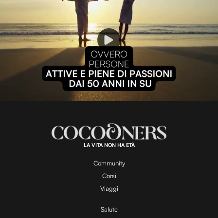
P
l
L
U
o
n
a
m
d
u
e
t
a
d
e
:
1
0
0
.
LA VITA NON HA ETÀ
0
y
0
%
Community
Corsi
V
Viaggi
Salute