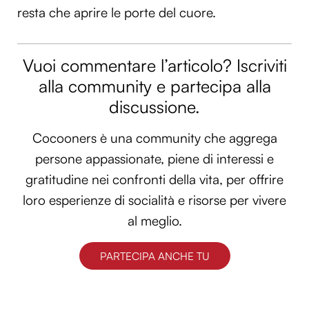
resta che aprire le porte del cuore.
Utilizziamo i cookie per personalizzare contenuti ed
annunci, per fornire funzionalità dei social media e per
analizzare il nostro traffico. Condividiamo inoltre
Vuoi commentare l’articolo? Iscriviti
informazioni sul modo in cui utilizzi il nostro sito con i
alla community e partecipa alla
nostri partner che si occupano di analisi dei dati web,
pubblicità e social media, i quali potrebbero combinarle
discussione.
con altre informazioni che hai fornito loro o che hanno
raccolto dal tuo utilizzo dei loro servizi.
Cocooners è una community che aggrega
persone appassionate, piene di interessi e
gratitudine nei confronti della vita, per offrire
loro esperienze di socialità e risorse per vivere
al meglio.
PARTECIPA ANCHE TU