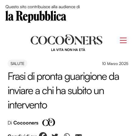
Close Me
Questo sito contribuisce alla audience di
Skip
to
Men
content
LA VITA NON HA ETÀ
SALUTE
10 Marzo 2025
Frasi di pronta guarigione da
inviare a chi ha subito un
intervento
Di
Cocooners