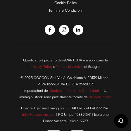
Cookie Policy
Termini e Condizioni
o
Questo sito è protetto da reCAPTCHA e si applicano la
Privacy Policy
e
Termini di servizio
di Google.
© 2025 COCOON Srl | Via A. Calabiana 6, 20139 Milano |
P.IVA 11299540960 | REA 2592853
Impostazioni dei
Cookies
–
Termini e Condizioni
– Le
immagini stock sono parzialmente fornite da
DepositPhotos
Licenza Agenzia di viaggio e T.O. 148078 del 13/03/2024|
info@cocooners.com
| RC Unipol 198891541 | Iscrizione
Fondo Vacanze Felici n. 2737