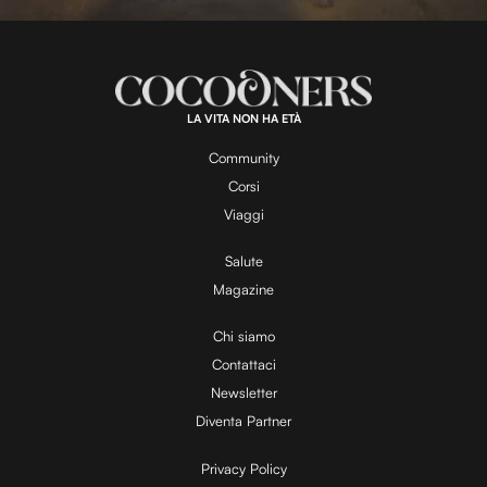
l
L
U
o
n
a
m
d
u
e
t
a
d
e
:
1
0
0
.
LA VITA NON HA ETÀ
0
y
0
%
Community
Corsi
V
Viaggi
Salute
Magazine
i
Chi siamo
Contattaci
d
Newsletter
Diventa Partner
e
Privacy Policy