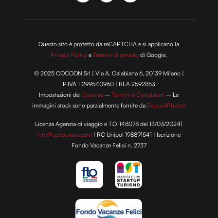
Questo sito è protetto da reCAPTCHA e si applicano la
Privacy Policy
e
Termini di servizio
di Google.
© 2025 COCOON Srl | Via A. Calabiana 6, 20139 Milano |
P.IVA 11299540960 | REA 2592853
Impostazioni dei
Cookies
–
Termini e Condizioni
– Le
immagini stock sono parzialmente fornite da
DepositPhotos
Licenza Agenzia di viaggio e T.O. 148078 del 13/03/2024|
info@cocooners.com
| RC Unipol 198891541 | Iscrizione
Fondo Vacanze Felici n. 2737