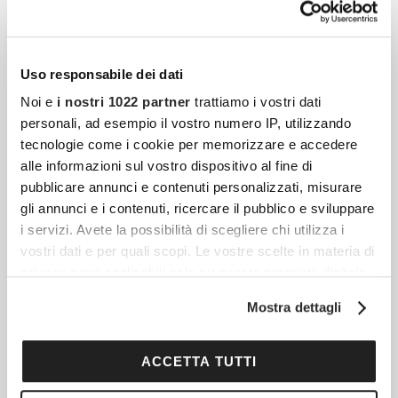
Uso responsabile dei dati
Noi e
i nostri 1022 partner
trattiamo i vostri dati
personali, ad esempio il vostro numero IP, utilizzando
tecnologie come i cookie per memorizzare e accedere
alle informazioni sul vostro dispositivo al fine di
pubblicare annunci e contenuti personalizzati, misurare
gli annunci e i contenuti, ricercare il pubblico e sviluppare
i servizi. Avete la possibilità di scegliere chi utilizza i
vostri dati e per quali scopi. Le vostre scelte in materia di
privacy sono applicabili solo su questa proprietà digitale
in cui avete effettuato le vostre scelte. È possibile
Mostra dettagli
Articoli più recenti
modificare o revocare il proprio consenso in qualsiasi
momento dalla Dichiarazione sui cookie o facendo clic
sull'icona di attivazione della privacy.
ACCETTA TUTTI
Fibrosi E Tessuto Connettivo: Quando Il Corpo
Reagisce Contro Se Stesso