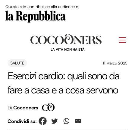
Close Me
Questo sito contribuisce alla audience di
Skip
to
Men
content
LA VITA NON HA ETÀ
SALUTE
11 Marzo 2025
Esercizi cardio: quali sono da
fare a casa e a cosa servono
Di
Cocooners