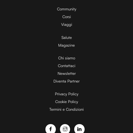
0
y
0
%
Community
Corsi
V
Viaggi
Salute
Magazine
i
Chi siamo
Contattaci
d
Newsletter
Diventa Partner
e
Privacy Policy
Cookie Policy
Termini e Condizioni
o