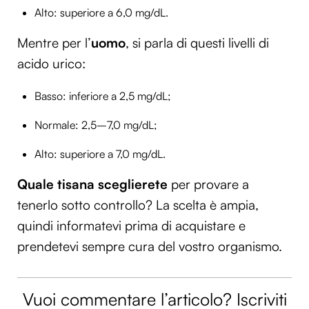
Alto: superiore a 6,0 mg/dL.
Utilizziamo i cookie per personalizzare contenuti ed
annunci, per fornire funzionalità dei social media e per
Mentre per l’
uomo
, si parla di questi livelli di
analizzare il nostro traffico. Condividiamo inoltre
acido urico:
informazioni sul modo in cui utilizzi il nostro sito con i
nostri partner che si occupano di analisi dei dati web,
Basso: inferiore a 2,5 mg/dL;
pubblicità e social media, i quali potrebbero combinarle
con altre informazioni che hai fornito loro o che hanno
Normale: 2,5–7,0 mg/dL;
raccolto dal tuo utilizzo dei loro servizi.
Alto: superiore a 7,0 mg/dL.
Quale tisana sceglierete
per provare a
tenerlo sotto controllo? La scelta è ampia,
quindi informatevi prima di acquistare e
prendetevi sempre cura del vostro organismo.
Vuoi commentare l’articolo? Iscriviti