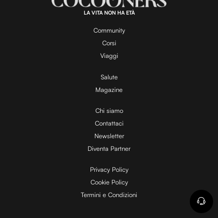
0
0
.
LA VITA NON HA ETÀ
0
y
0
%
Community
Corsi
V
Viaggi
Salute
Magazine
i
Chi siamo
Contattaci
d
Newsletter
Diventa Partner
e
Privacy Policy
Cookie Policy
Termini e Condizioni
o