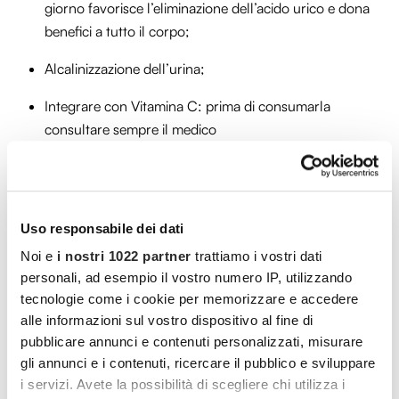
giorno favorisce l’eliminazione dell’acido urico e dona
benefici a tutto il corpo;
Alcalinizzazione dell’urina;
Integrare con Vitamina C: prima di consumarla
consultare sempre il medico
Misurare l’acido urico a casa
Come si monitorano i livelli di acido urico da
Uso responsabile dei dati
casa?
Oggi fortunatamente esistono diversi
Noi e
i nostri 1022 partner
trattiamo i vostri dati
dispositivi portatili in grado di effettuare tale
personali, ad esempio il vostro numero IP, utilizzando
misurazione con facilità. Tra questi i glucometri
tecnologie come i cookie per memorizzare e accedere
multifunzione, le strisce reattive (sono
alle informazioni sul vostro dispositivo al fine di
pubblicare annunci e contenuti personalizzati, misurare
monouso) e il pungidito (si preleva una goccia
gli annunci e i contenuti, ricercare il pubblico e sviluppare
di sangue).
i servizi. Avete la possibilità di scegliere chi utilizza i