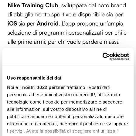
Nike Training Club
, sviluppata dal noto brand
di abbigliamento sportivo e disponibile sia per
iOS
sia per
Android
. L’app propone un’ampia
selezione di programmi personalizzati per chi è
alle prime armi, per chi vuole perdere massa
grassa e per gli amanti del bodyweight e del
sollevamento pesi.
Si può scegliere tra tantissime raccolte create
Uso responsabile dei dati
in collaborazione con esperti qualificati che
Noi e
i nostri 1022 partner
trattiamo i vostri dati
includono lo
yoga
, il riscaldamento dinamico
personali, ad esempio il vostro numero IP, utilizzando
per atleti, il cross training e l’
allenamento
tecnologie come i cookie per memorizzare e accedere
alle informazioni sul vostro dispositivo al fine di
sincronizzato con il ciclo
.
pubblicare annunci e contenuti personalizzati, misurare
gli annunci e i contenuti, ricercare il pubblico e sviluppare
Una volta scaricata l’app in questione, aprirla e
i servizi. Avete la possibilità di scegliere chi utilizza i
fare tap sul pulsante
Iscriviti
. Premere quindi