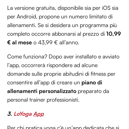
Utilizziamo i cookie per personalizzare contenuti ed
La versione gratuita, disponibile sia per iOS sia
annunci, per fornire funzionalità dei social media e per
per Android, propone un numero limitato di
analizzare il nostro traffico. Condividiamo inoltre
allenamenti. Se si desidera un programma più
informazioni sul modo in cui utilizzi il nostro sito con i
completo occorre abbonarsi al prezzo di
10,99
nostri partner che si occupano di analisi dei dati web,
pubblicità e social media, i quali potrebbero combinarle
€ al mese
o 43,99 € all’anno.
con altre informazioni che hai fornito loro o che hanno
raccolto dal tuo utilizzo dei loro servizi.
Come funziona? Dopo aver installato e avviato
l’app, occorrerà rispondere ad alcune
domande sulle proprie abitudini di fitness per
consentire all’app di creare un
piano di
allenamenti personalizzato
preparato da
personal trainer professionisti.
3.
LoYoga
App
Per chi pratica yoga c’è un’app dedicata che si