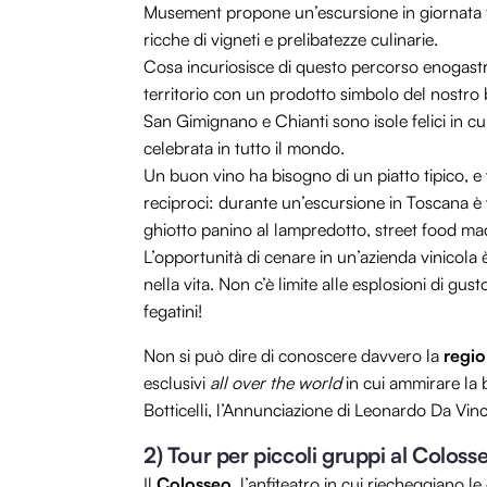
Musement propone un’escursione in giornata 
ricche di vigneti e prelibatezze culinarie.
Cosa incuriosisce di questo percorso enogastr
territorio con un prodotto simbolo del nostro b
San Gimignano e Chianti sono isole felici in c
celebrata in tutto il mondo.
Un buon vino ha bisogno di un piatto tipico, e
reciproci: durante un’escursione in Toscana è 
ghiotto panino al lampredotto, street food mad
L’opportunità di cenare in un’azienda vinicola
nella vita. Non c’è limite alle esplosioni di gust
fegatini!
Non si può dire di conoscere davvero la
regi
esclusivi
all over the world
in cui ammirare la 
Botticelli, l’Annunciazione di Leonardo Da Vin
2) Tour per piccoli gruppi al Colos
Il
Colosseo
, l’anfiteatro in cui riecheggiano le