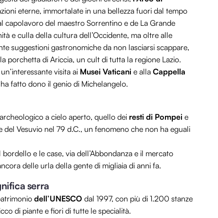
razioni eterne, immortalate in una bellezza fuori dal tempo
dal capolavoro del maestro Sorrentino e de La Grande
nità e culla della cultura dell’Occidente, ma oltre alle
ante suggestioni gastronomiche da non lasciarsi scappare,
a porchetta di Ariccia, un cult di tutta la regione Lazio.
’interessante visita ai
Musei Vaticani
e alla
Cappella
ci ha fatto dono il genio di Michelangelo.
 archeologico a cielo aperto, quello dei
resti di Pompei
e
one del Vesuvio nel 79 d.C., un fenomeno che non ha eguali
 il bordello e le case, via dell’Abbondanza e il mercato
 ancora delle urla della gente di migliaia di anni fa.
nifica serra
 patrimonio
dell’UNESCO
dal 1997, con più di 1.200 stanze
o di piante e fiori di tutte le specialità.