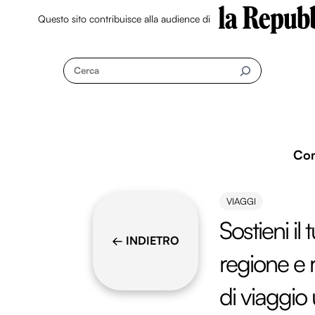
Questo sito contribuisce alla audience di
Skip
to
Cerca
content
Co
VIAGGI
Sostieni il
← INDIETRO
regione e 
di viaggio