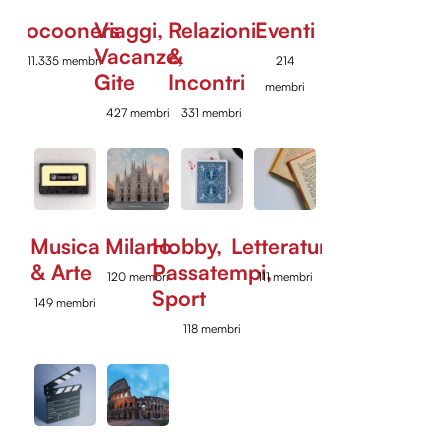
Cocooners
Viaggi,
Relazioni
Eventi
Vacanze,
&
11.335 membri
214
Gite
Incontri
membri
427 membri
331 membri
Musica
Milano
Hobby,
Letteratura
& Arte
Passatempi,
120 membri
111 membri
Sport
149 membri
118 membri