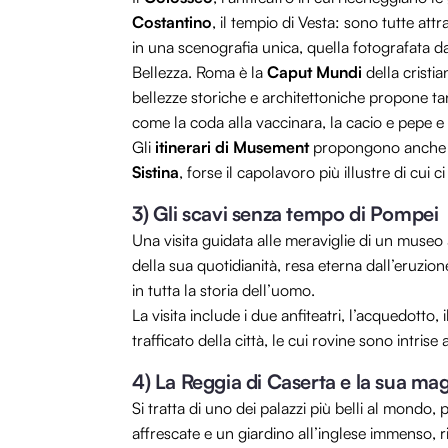
Costantino
, il tempio di Vesta: sono tutte att
in una scenografia unica, quella fotografata 
Bellezza. Roma è la
Caput Mundi
della cristia
bellezze storiche e architettoniche propone t
come la coda alla vaccinara, la cacio e pepe e l
Gli
itinerari di Musement
propongono anche un
Sistina
, forse il capolavoro più illustre di cui 
3) Gli scavi senza tempo di Pompei
Una visita guidata alle meraviglie di un museo
della sua quotidianità, resa eterna dall’eruzi
in tutta la storia dell’uomo.
La visita include i due anfiteatri, l’acquedotto,
trafficato della città, le cui rovine sono intrise
4) La Reggia di Caserta e la sua mag
Si tratta di uno dei palazzi più belli al mondo,
affrescate e un giardino all’inglese immenso, ricc