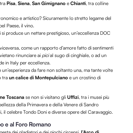
tra
Pisa
,
Siena
,
San Gimignano
e
Chianti
, tra colline
onomico e artistico? Sicuramente lo stretto legame del
el Paese, il vino.
ui si produce un nettare prestigioso, un’eccellenza DOC
 viceversa, come un rapporto d’amore fatto di sentimenti
vietano rinunciare ai
pici
al sugo di cinghiale, o ad un
e in Italy per eccellenza.
 è un’esperienza da fare non soltanto una, ma tante volte
o tra
un calice di Montepulciano
e un crostino di
one Toscana
se non si visitano gli
Uffizi
, tra i musei più
bellezza della Primavera e della Venere di Sandro
ci, il celebre Tondo Doni e diverse opere del Caravaggio.
seo e al Foro Romano
 gesta dei gladiatori e dei giochi circensi,
l’Arco di