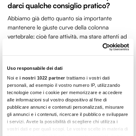
darci qualche consiglio pratico?
Abbiamo già detto quanto sia importante
mantenere le giuste curve della colonna
vertebrale; cioè fare attività, ma stare attenti ad
una buona distribuzione delle pressioni.
Un secondo messaggio importante che voglio
Uso responsabile dei dati
trasmettere è quello di evitare la vita sedentaria.
Noi e
i nostri 1022 partner
trattiamo i vostri dati
Noi stiamo molto seduti, di giorno avanti al
personali, ad esempio il vostro numero IP, utilizzando
tecnologie come i cookie per memorizzare e accedere
computer e di sera sprofondando sul divano. E’
alle informazioni sul vostro dispositivo al fine di
invece fondamentale ridurre i periodi in cui
pubblicare annunci e contenuti personalizzati, misurare
stiamo fermi, perché non dimentichiamo che
gli annunci e i contenuti, ricercare il pubblico e sviluppare
noi siamo programmati per muoverci.
i servizi. Avete la possibilità di scegliere chi utilizza i
vostri dati e per quali scopi. Le vostre scelte in materia di
Basterebbe cambiare ogni tanto la posizione ed