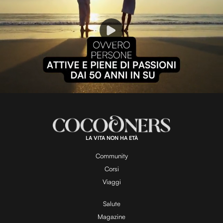
P
l
L
U
o
n
a
m
d
u
e
t
a
d
e
:
1
0
0
.
LA VITA NON HA ETÀ
0
y
0
%
Community
Corsi
V
Viaggi
Salute
Magazine