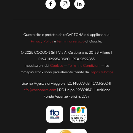
Questo sito è protetto da reCAPTCHA e si applicano la
Privacy Policy
e
Termini di servizio
di Google.
© 2025 COCOON Srl | Via A. Calabiana 6, 20139 Milano |
P.IVA 11299540960 | REA 2592853
Impostazioni dei
Cookies
–
Termini e Condizioni
– Le
immagini stock sono parzialmente fornite da
DepositPhotos
Licenza Agenzia di viaggio e T.O. 148078 del 13/03/2024|
info@cocooners.com
| RC Unipol 198891541 | Iscrizione
Fondo Vacanze Felici n. 2737