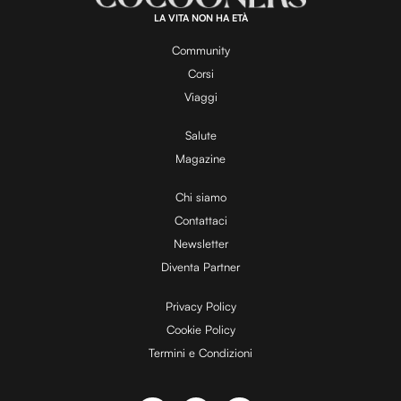
0
.
LA VITA NON HA ETÀ
0
y
0
%
Community
Corsi
V
Viaggi
Salute
Magazine
i
Chi siamo
Contattaci
d
Newsletter
Diventa Partner
e
Privacy Policy
Cookie Policy
Termini e Condizioni
o