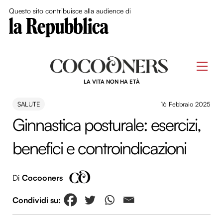
Close Me
Questo sito contribuisce alla audience di
Skip
to
Men
content
LA VITA NON HA ETÀ
SALUTE
16 Febbraio 2025
Ginnastica posturale: esercizi,
benefici e controindicazioni
Di
Cocooners