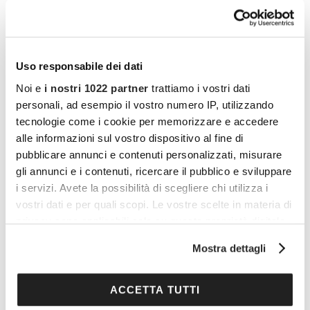
che il lavoro svolto può essere impegnativo,
dando all’organismo il giusto tempo di
recupero. Attività estremamente benefica, la
Uso responsabile dei dati
ginnastica posturale non comporta particolari
Noi e
i nostri 1022 partner
trattiamo i vostri dati
controindicazioni. Tuttavia, per evitare di farsi
personali, ad esempio il vostro numero IP, utilizzando
male o di peggiorare i disturbi, è importante
tecnologie come i cookie per memorizzare e accedere
svolgere con
attenzione i movimenti
e
alle informazioni sul vostro dispositivo al fine di
selezionare gli esercizi, modulando l’attività in
pubblicare annunci e contenuti personalizzati, misurare
gli annunci e i contenuti, ricercare il pubblico e sviluppare
base alla propria condizione di partenza e il
i servizi. Avete la possibilità di scegliere chi utilizza i
proprio livello di allenamento: un’ottima
vostri dati e per quali scopi. Le vostre scelte in materia di
soluzione è affidarsi a un trainer, a un
privacy sono applicabili solo su questa proprietà digitale
operatore di benessere oppure a un
in cui avete effettuato le vostre scelte. È possibile
Mostra dettagli
modificare o revocare il proprio consenso in qualsiasi
fisioterapista specializzato in questa disciplina.
momento dalla Dichiarazione sui cookie o facendo clic
sull'icona di attivazione della privacy.
ACCETTA TUTTI