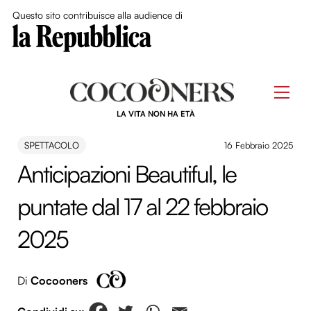
Close Me
Questo sito contribuisce alla audience di
Skip
to
Men
content
LA VITA NON HA ETÀ
SPETTACOLO
16 Febbraio 2025
Anticipazioni Beautiful, le
puntate dal 17 al 22 febbraio
2025
Di
Cocooners