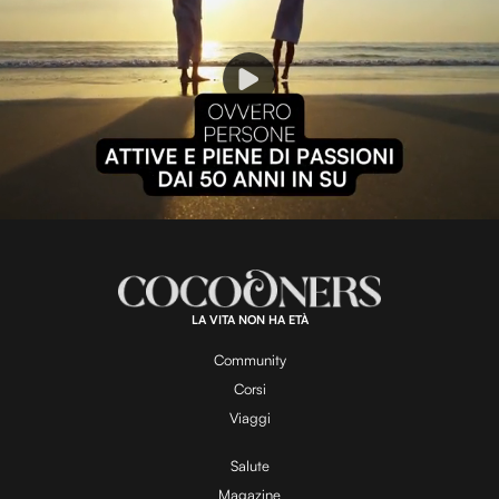
P
l
L
U
o
n
a
m
d
u
e
t
a
d
e
:
1
0
0
.
LA VITA NON HA ETÀ
0
y
0
%
Community
Corsi
V
Viaggi
Salute
Magazine