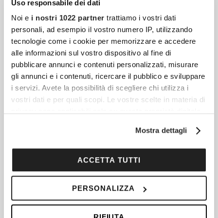
Uso responsabile dei dati
Noi e
i nostri 1022 partner
trattiamo i vostri dati
Federica Pellegrini È Incinta: L’annuncio Della
personali, ad esempio il vostro numero IP, utilizzando
Gravidanza Sui Social
tecnologie come i cookie per memorizzare e accedere
Federica Pellegrini, una delle atlete italiane
alle informazioni sul vostro dispositivo al fine di
più iconiche degli ultimi decenni, ha
pubblicare annunci e contenuti personalizzati, misurare
gli annunci e i contenuti, ricercare il pubblico e sviluppare
annunciato a grande sorpresa di essere in
i servizi. Avete la possibilità di scegliere chi utilizza i
dolce attesa per la seconda volta.
vostri dati e per quali scopi. Le vostre scelte in materia di
privacy sono applicabili solo su questa proprietà digitale
in cui avete effettuato le vostre scelte. È possibile
Mostra dettagli
Una Nessuna Centomila 2025: Perché Vedere Il
modificare o revocare il proprio consenso in qualsiasi
Grande Concerto-Tv Contro La Violenza Sulle
momento dalla Dichiarazione sui cookie o facendo clic
Donne
sull'icona di attivazione della privacy.
ACCETTA TUTTI
Canale 5 accende i riflettori su Una Nessuna
Con il tuo consenso, vorremmo anche:
Centomila, l’evento musicale e civile che sta
PERSONALIZZA
raccogliere informazioni sulla tua posizione
a cuore al pubblico italiano. Giovedì 11
geografica, con un'approssimazione di qualche
dicembre 2025, in
RIFIUTA