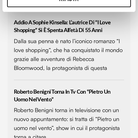
metro,
Identificare il tuo dispositivo, scansionandolo
attivamente alla ricerca di caratteristiche specifiche
(impronte digitali).
Addio A Sophie Kinsella: L’autrice Di “I Love
Shopping” Si È Spenta All’età Di 55 Anni
Approfondisci come vengono elaborati i tuoi dati personali
e imposta le tue preferenze nella
sezione dettagli
. Puoi
Dalla sua penna è nato l’iconico romanzo “I
modificare o ritirare il tuo consenso in qualsiasi momento
love shopping“, che ha conquistato il mondo
dalla Dichiarazione sui cookie.
grazie alle avventure di Rebecca
Bloomwood, la protagonista di questa
Utilizziamo i cookie per personalizzare contenuti ed
annunci, per fornire funzionalità dei social media e per
analizzare il nostro traffico. Condividiamo inoltre
informazioni sul modo in cui utilizzi il nostro sito con i
Roberto Benigni Torna In Tv Con “Pietro Un
nostri partner che si occupano di analisi dei dati web,
Uomo Nel Vento”
pubblicità e social media, i quali potrebbero combinarle
Roberto Benigni torna in televisione con un
con altre informazioni che hai fornito loro o che hanno
nuovo appuntamento: si tratta di “Pietro un
raccolto dal tuo utilizzo dei loro servizi.
uomo nel vento”, show in cui il protagonista
torna a citare