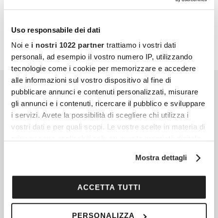
PARTECIPA ANCHE TU
Uso responsabile dei dati
Noi e
i nostri 1022 partner
trattiamo i vostri dati
personali, ad esempio il vostro numero IP, utilizzando
tecnologie come i cookie per memorizzare e accedere
alle informazioni sul vostro dispositivo al fine di
pubblicare annunci e contenuti personalizzati, misurare
gli annunci e i contenuti, ricercare il pubblico e sviluppare
i servizi. Avete la possibilità di scegliere chi utilizza i
vostri dati e per quali scopi. Le vostre scelte in materia di
privacy sono applicabili solo su questa proprietà digitale
in cui avete effettuato le vostre scelte. È possibile
Mostra dettagli
modificare o revocare il proprio consenso in qualsiasi
momento dalla Dichiarazione sui cookie o facendo clic
sull'icona di attivazione della privacy.
ACCETTA TUTTI
Con il tuo consenso, vorremmo anche:
PERSONALIZZA