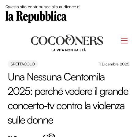
Close Me
Questo sito contribuisce alla audience di
Skip
to
Men
content
LA VITA NON HA ETÀ
SPETTACOLO
11 Dicembre 2025
Una Nessuna Centomila
2025: perché vedere il grande
concerto-tv contro la violenza
sulle donne