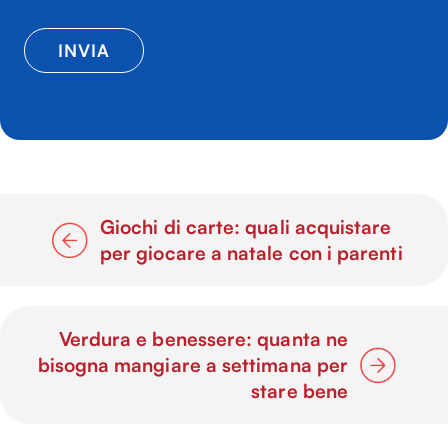
Giochi di carte: quali acquistare
per giocare a natale con i parenti
Verdura e benessere: quanta ne
bisogna mangiare a settimana per
stare bene