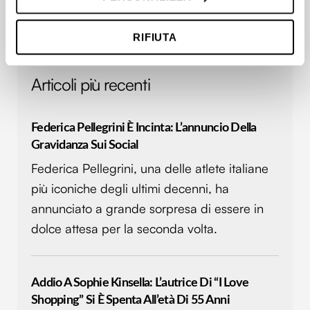
raccogliere informazioni sulla tua posizione
geografica, con un'approssimazione di qualche
RIFIUTA
metro,
Identificare il tuo dispositivo, scansionandolo
attivamente alla ricerca di caratteristiche specifiche
Articoli più recenti
(impronte digitali).
Approfondisci come vengono elaborati i tuoi dati personali
e imposta le tue preferenze nella
sezione dettagli
. Puoi
Federica Pellegrini È Incinta: L’annuncio Della
modificare o ritirare il tuo consenso in qualsiasi momento
Gravidanza Sui Social
dalla Dichiarazione sui cookie.
Federica Pellegrini, una delle atlete italiane
più iconiche degli ultimi decenni, ha
Utilizziamo i cookie per personalizzare contenuti ed
annunciato a grande sorpresa di essere in
annunci, per fornire funzionalità dei social media e per
analizzare il nostro traffico. Condividiamo inoltre
dolce attesa per la seconda volta.
informazioni sul modo in cui utilizzi il nostro sito con i
nostri partner che si occupano di analisi dei dati web,
pubblicità e social media, i quali potrebbero combinarle
Addio A Sophie Kinsella: L’autrice Di “I Love
con altre informazioni che hai fornito loro o che hanno
Shopping” Si È Spenta All’età Di 55 Anni
raccolto dal tuo utilizzo dei loro servizi.