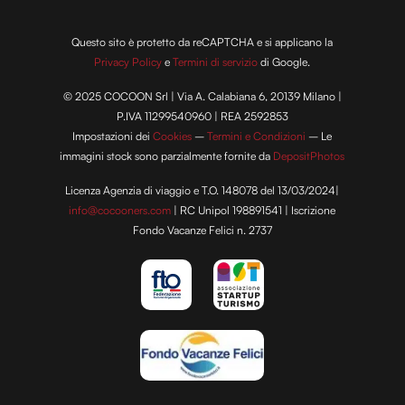
Questo sito è protetto da reCAPTCHA e si applicano la
Privacy Policy
e
Termini di servizio
di Google.
© 2025 COCOON Srl | Via A. Calabiana 6, 20139 Milano |
P.IVA 11299540960 | REA 2592853
Impostazioni dei
Cookies
–
Termini e Condizioni
– Le
immagini stock sono parzialmente fornite da
DepositPhotos
Licenza Agenzia di viaggio e T.O. 148078 del 13/03/2024|
info@cocooners.com
| RC Unipol 198891541 | Iscrizione
Fondo Vacanze Felici n. 2737