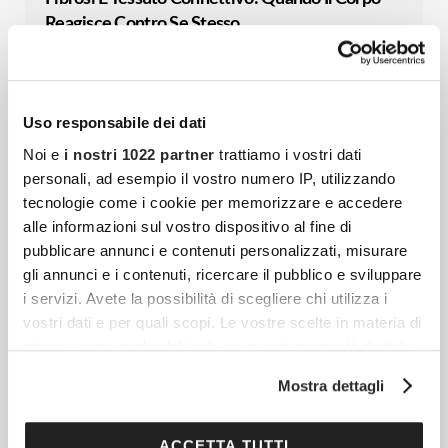
Reagisce Contro Se Stesso
Il tessuto connettivo è una delle strutture più
diffuse e decisive dell’organismo umano, ma
resta spesso meno conosciuto rispetto a
Uso responsabile dei dati
muscoli, ossa, cuore o cervello.
Noi e
i nostri 1022 partner
trattiamo i vostri dati
personali, ad esempio il vostro numero IP, utilizzando
tecnologie come i cookie per memorizzare e accedere
Crema Alla Calendula: La Mia Prova Con Just
alle informazioni sul vostro dispositivo al fine di
Italia
pubblicare annunci e contenuti personalizzati, misurare
gli annunci e i contenuti, ricercare il pubblico e sviluppare
Nel mio percorso di giornalista per
i servizi. Avete la possibilità di scegliere chi utilizza i
Cocooners ho imparato che la vera bellezza
vostri dati e per quali scopi. Le vostre scelte in materia di
non risiede in routine complicate o in
privacy sono applicabili solo su questa proprietà digitale
trattamenti inavvicinabili, ma in gesti
in cui avete effettuato le vostre scelte. È possibile
Mostra dettagli
modificare o revocare il proprio consenso in qualsiasi
momento dalla Dichiarazione sui cookie o facendo clic
sull'icona di attivazione della privacy.
ACCETTA TUTTI