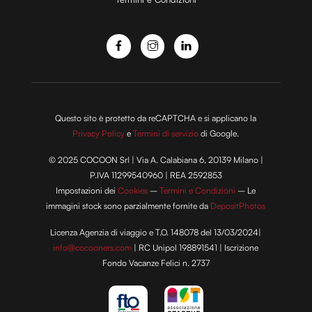
o
Questo sito è protetto da reCAPTCHA e si applicano la
Privacy Policy
e
Termini di servizio
di Google.
© 2025 COCOON Srl | Via A. Calabiana 6, 20139 Milano |
P.IVA 11299540960 | REA 2592853
Impostazioni dei
Cookies
–
Termini e Condizioni
– Le
immagini stock sono parzialmente fornite da
DepositPhotos
Licenza Agenzia di viaggio e T.O. 148078 del 13/03/2024|
info@cocooners.com
| RC Unipol 198891541 | Iscrizione
Fondo Vacanze Felici n. 2737