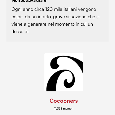
Non Sottovalutare
pubblicità e social media, i quali potrebbero combinarle
Ogni anno circa 120 mila italiani vengono
con altre informazioni che hai fornito loro o che hanno
raccolto dal tuo utilizzo dei loro servizi.
colpiti da un infarto, grave situazione che si
viene a generare nel momento in cui un
flusso di
Cocooners
11.338 membri