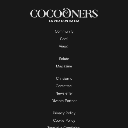
d
u
e
t
a
d
e
:
1
0
0
.
LA VITA NON HA ETÀ
0
y
0
%
Community
Corsi
V
Viaggi
Salute
Magazine
i
Chi siamo
Contattaci
d
Newsletter
Diventa Partner
e
Privacy Policy
Cookie Policy
Termini e Condizioni