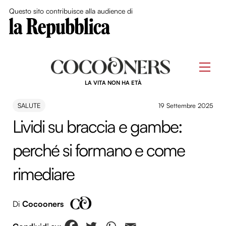
Close Me
Questo sito contribuisce alla audience di
Skip
to
Men
content
LA VITA NON HA ETÀ
SALUTE
19 Settembre 2025
Lividi su braccia e gambe:
perché si formano e come
rimediare
Di
Cocooners