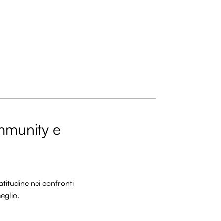
ommunity e
titudine nei confronti
meglio.