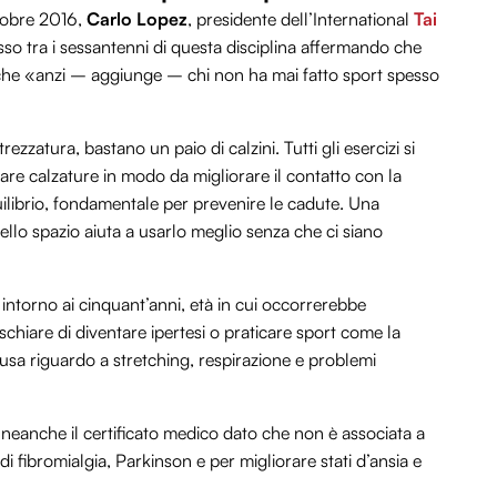
tobre 2016,
Carlo Lopez
, presidente dell’International
Tai
sso tra i sessantenni di questa disciplina affermando che
siche «anzi – aggiunge – chi non ha mai fatto sport spesso
zatura, bastano un paio di calzini. Tutti gli esercizi si
are calzature in modo da migliorare il contatto con la
uilibrio, fondamentale per prevenire le cadute. Una
lo spazio aiuta a usarlo meglio senza che ci siano
i intorno ai cinquant’anni, età in cui occorrerebbe
ischiare di diventare ipertesi o praticare sport come la
usa riguardo a stretching, respirazione e problemi
 neanche il certificato medico dato che non è associata a
re di fibromialgia, Parkinson e per migliorare stati d’ansia e