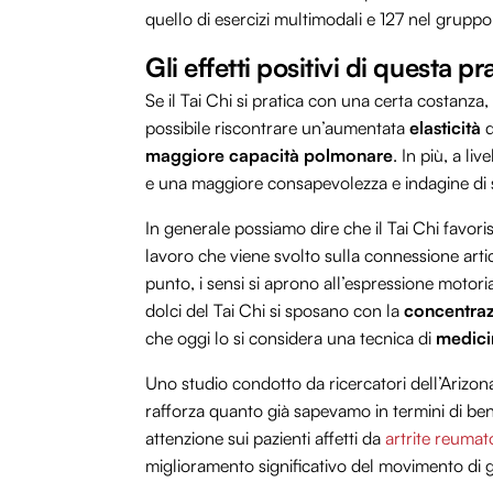
quello di esercizi multimodali e 127 nel gruppo 
Gli effetti positivi di questa 
Se il Tai Chi si pratica con una certa costanza, o
possibile riscontrare un’aumentata
elasticità
d
maggiore capacità polmonare
. In più, a l
e una maggiore consapevolezza e indagine di s
In generale possiamo dire che il Tai Chi favori
lavoro che viene svolto sulla connessione art
punto, i sensi si aprono all’espressione motori
dolci del Tai Chi si sposano con la
concentraz
che oggi lo si considera una tecnica di
medici
Uno studio condotto da ricercatori dell’Arizona
rafforza quanto già sapevamo in termini di benef
attenzione sui pazienti affetti da
artrite reumat
miglioramento significativo del movimento di