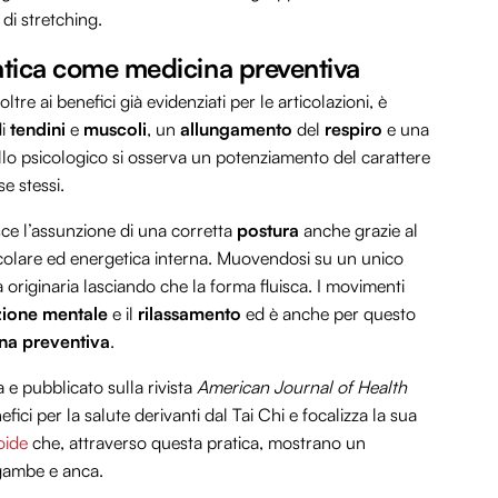
di stretching.
pratica come medicina preventiva
ltre ai benefici già evidenziati per le articolazioni, è
i
tendini
e
muscoli
, un
allungamento
del
respiro
e una
ivello psicologico si osserva un potenziamento del carattere
e stessi.
sce l’assunzione di una corretta
postura
anche grazie al
icolare ed energetica interna. Muovendosi su un unico
a originaria lasciando che la forma fluisca. I movimenti
ione mentale
e il
rilassamento
ed è anche per questo
na preventiva
.
 e pubblicato sulla rivista
American Journal of Health
ici per la salute derivanti dal Tai Chi e focalizza la sua
oide
che, attraverso questa pratica, mostrano un
 gambe e anca.