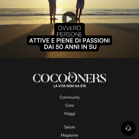
P
l
L
U
o
n
a
m
d
u
e
t
a
d
e
:
1
0
0
.
LA VITA NON HA ETÀ
0
y
0
%
Community
Corsi
V
Viaggi
Salute
Magazine