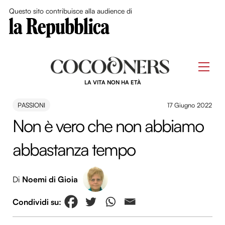
Close Me
Questo sito contribuisce alla audience di
Skip
to
Men
content
LA VITA NON HA ETÀ
PASSIONI
17 Giugno 2022
Non è vero che non abbiamo
abbastanza tempo
Di
Noemi di Gioia