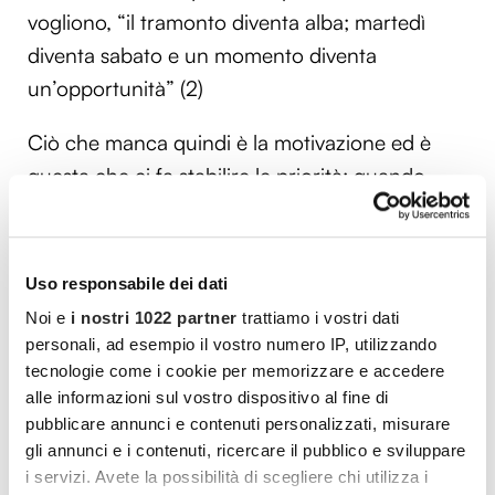
vogliono, “il tramonto diventa alba; martedì
diventa sabato e un momento diventa
un’opportunità” (2)
Ciò che manca quindi è la motivazione ed è
questa che ci fa stabilire le priorità: quando
diciamo di non avere tempo, in realtà
affermiamo che quella determinata cosa non è
per noi una priorità.
Uso responsabile dei dati
Noi e
i nostri 1022 partner
trattiamo i vostri dati
Addirittura spesso, dicendo di non aver tempo,
personali, ad esempio il vostro numero IP, utilizzando
si vuole giustificare la vita frenetica e
tecnologie come i cookie per memorizzare e accedere
l’accumularsi degli impegni, quando invece è
alle informazioni sul vostro dispositivo al fine di
pubblicare annunci e contenuti personalizzati, misurare
solo una scusa per non affrontare i problemi o
gli annunci e i contenuti, ricercare il pubblico e sviluppare
per sfuggire alle proprie responsabilità. Anche
i servizi. Avete la possibilità di scegliere chi utilizza i