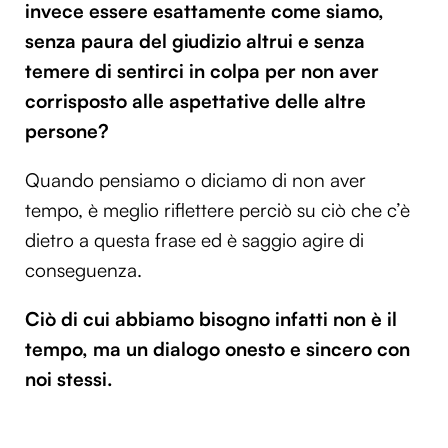
invece essere esattamente come siamo,
Utilizziamo i cookie per personalizzare contenuti ed
senza paura del giudizio altrui e senza
annunci, per fornire funzionalità dei social media e per
temere di sentirci in colpa per non aver
analizzare il nostro traffico. Condividiamo inoltre
informazioni sul modo in cui utilizzi il nostro sito con i
corrisposto alle aspettative delle altre
nostri partner che si occupano di analisi dei dati web,
persone?
pubblicità e social media, i quali potrebbero combinarle
con altre informazioni che hai fornito loro o che hanno
Quando pensiamo o diciamo di non aver
raccolto dal tuo utilizzo dei loro servizi.
tempo, è meglio riflettere perciò su ciò che c’è
dietro a questa frase ed è saggio agire di
conseguenza.
Ciò di cui abbiamo bisogno infatti non è il
tempo, ma un dialogo onesto e sincero con
noi stessi.