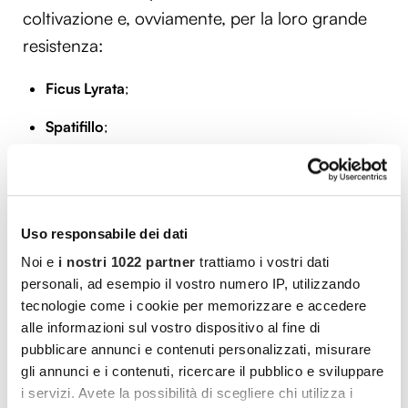
coltivazione e, ovviamente, per la loro grande
resistenza:
Ficus Lyrata
;
Spatifillo
;
Dieffenbachia
;
Tradescantia
(o Erba miseria);
Uso responsabile dei dati
Kalanchoe thyrsiflora
;
Noi e
i nostri 1022 partner
trattiamo i vostri dati
Echeveria
;
personali, ad esempio il vostro numero IP, utilizzando
tecnologie come i cookie per memorizzare e accedere
Singonio
.
alle informazioni sul vostro dispositivo al fine di
pubblicare annunci e contenuti personalizzati, misurare
Non abbiate paura, con queste piante da
gli annunci e i contenuti, ricercare il pubblico e sviluppare
appartamento sarà semplice prendersene cura.
i servizi. Avete la possibilità di scegliere chi utilizza i