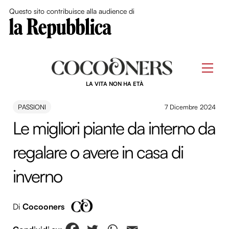
Close Me
Questo sito contribuisce alla audience di
Skip
to
Men
content
LA VITA NON HA ETÀ
PASSIONI
7 Dicembre 2024
Le migliori piante da interno da
regalare o avere in casa di
inverno
Di
Cocooners