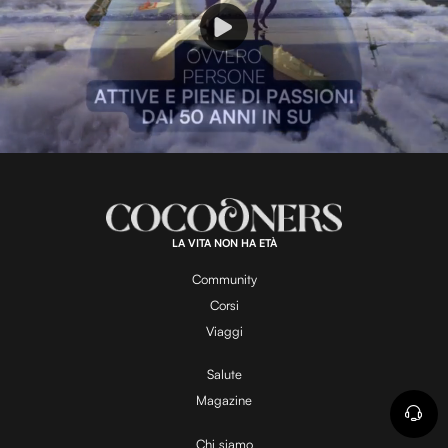
P
l
L
U
o
n
a
m
d
u
e
t
a
d
e
:
1
0
0
.
LA VITA NON HA ETÀ
0
y
0
%
Community
Corsi
V
Viaggi
Salute
Magazine
i
Chi siamo