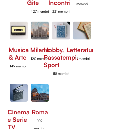
Gite
Incontri
membri
427 membri
331 membri
Musica
Milano
Hobby,
Letteratura
& Arte
Passatempi,
120 membri
111 membri
Sport
149 membri
118 membri
Cinema
Roma
e Serie
102
TV
membri