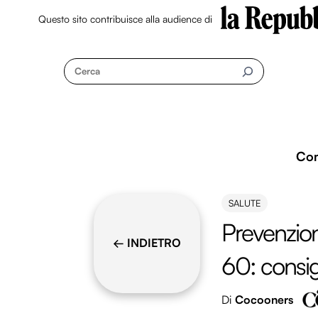
Questo sito contribuisce alla audience di
Skip
to
Cerca
content
Co
SALUTE
Prevenzion
← INDIETRO
60: consigl
Di
Cocooners