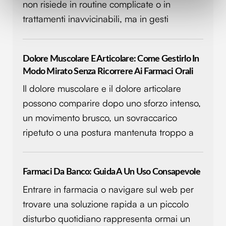
attivamente alla ricerca di caratteristiche specifiche
non risiede in routine complicate o in
(impronte digitali).
trattamenti inavvicinabili, ma in gesti
Approfondisci come vengono elaborati i tuoi dati personali
e imposta le tue preferenze nella
sezione dettagli
. Puoi
modificare o ritirare il tuo consenso in qualsiasi momento
Dolore Muscolare E Articolare: Come Gestirlo In
dalla Dichiarazione sui cookie.
Modo Mirato Senza Ricorrere Ai Farmaci Orali
Utilizziamo i cookie per personalizzare contenuti ed
Il dolore muscolare e il dolore articolare
annunci, per fornire funzionalità dei social media e per
possono comparire dopo uno sforzo intenso,
analizzare il nostro traffico. Condividiamo inoltre
un movimento brusco, un sovraccarico
informazioni sul modo in cui utilizzi il nostro sito con i
ripetuto o una postura mantenuta troppo a
nostri partner che si occupano di analisi dei dati web,
pubblicità e social media, i quali potrebbero combinarle
con altre informazioni che hai fornito loro o che hanno
raccolto dal tuo utilizzo dei loro servizi.
Farmaci Da Banco: Guida A Un Uso Consapevole
Entrare in farmacia o navigare sul web per
trovare una soluzione rapida a un piccolo
disturbo quotidiano rappresenta ormai un