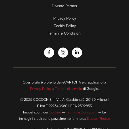
Diventa Partner
e
Privacy Policy
Cookie Policy
Termini e Condizioni
o
Questo sito è protetto da reCAPTCHA e si applicano la
Privacy Policy
e
Termini di servizio
di Google.
© 2025 COCOON Srl | Via A. Calabiana 6, 20139 Milano |
P.IVA 11299540960 | REA 2592853
Impostazioni dei
Cookies
–
Termini e Condizioni
– Le
immagini stock sono parzialmente fornite da
DepositPhotos