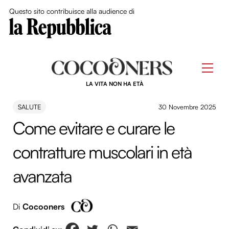
Close Me
Questo sito contribuisce alla audience di
Skip
to
Men
content
LA VITA NON HA ETÀ
SALUTE
30 Novembre 2025
Come evitare e curare le
contratture muscolari in età
avanzata
Di
Cocooners