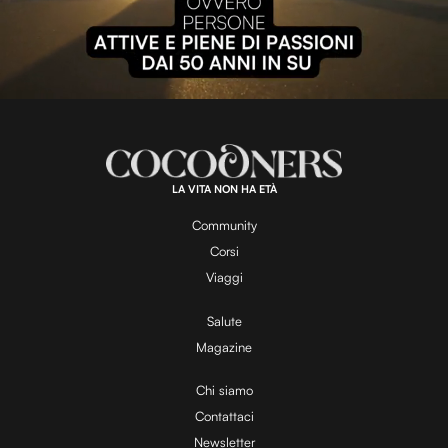
P
l
L
U
o
n
a
m
d
u
e
t
a
d
e
:
1
0
0
.
LA VITA NON HA ETÀ
0
y
0
%
Community
Corsi
V
Viaggi
Salute
Magazine
i
Chi siamo
Contattaci
d
Newsletter